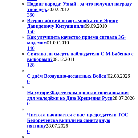
Подвиг народа: Узнай , за что получил награду
твой дед.
20.02.2012
360
Всероссийский позор - smotra.ru и Эрику
Давидовичу Китуашвили
09.09.2010
150
Как улучшить качество приема сигнала 3G-
модемом
01.09.2010
140
Связана ли смерть наблюдателя С.М.Бабенко с
выборами?
08.12.2011
128
С днём Воздушно-десантных Войск!
02.08.2026
0
На хуторе Фадеевском прошли соревнования
для молодёжи ко Дню Крещения Руси
28.07.2026
0
Чистота начинается с нас: председатели ТОС
Белореченска вышли на санитарную
пятницу
28.07.2026
0