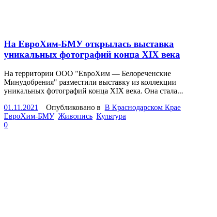
На ЕвроХим-БМУ открылась выставка
уникальных фотографий конца XIX века
На территории ООО "ЕвроХим — Белореченские
Минудобрения" разместили выставку из коллекции
уникальных фотографий конца XIX века. Она стала...
01.11.2021
Опубликовано в
В Краснодарском Крае
ЕвроХим-БМУ
Живопись
Культура
0