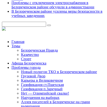
Проблемы с отключением электроснабжения в
Белореченском районе обсудили в администрации
В Белореченском районе усилены меры безопасности в
учебных заведениях
Главная
Темы
Белореченская Правда
Казачество
Спорт
Афиша Белореченска
Проблемы города
Новый полигон ТКО в Белореченском районе
Грузовой Двор
Карьеры в Великовечном
Газификация ст.Пшехская
Газификация п.Заречный
Нет — Олимпийской свалке!
Нарушения на выборах
Аллея писателей в Белореченске на грани
вымирания