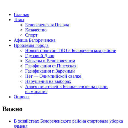
Главная
Темы
Белореченская Правда
Казачество
Спорт
Афиша Белореченска
Проблемы города
Новый полигон ТКО в Белореченском районе
Грузовой Двор
Карьеры в Великовечном
Газификация ст.Пшехская
Газификация п.Заречный
Нет — Олимпийской свалке!
Нарушения на выборах
Аллея писателей в Белореченске на грани
вымирания
Опросы
Важно
В хозяйствах Белореченского района стартовала уборка
ячменя