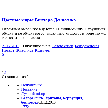
Цветные миры Виктора Денисенко
Огромным было небо в детстве. И синим-синим. Струящиеся
облака и не облака вовсе– сказочные существа и, конечно же,
только от них зависела...
21.12.2015
Опубликовано в
Белореченск
Белореченская
Правда
Живопись
Культура
0
1
2
Страница 1 из 2
Популярные
Недавние
Лучший обзор
Белореченск: притоны, коррупция,
беспредел
03.12.2010
1772