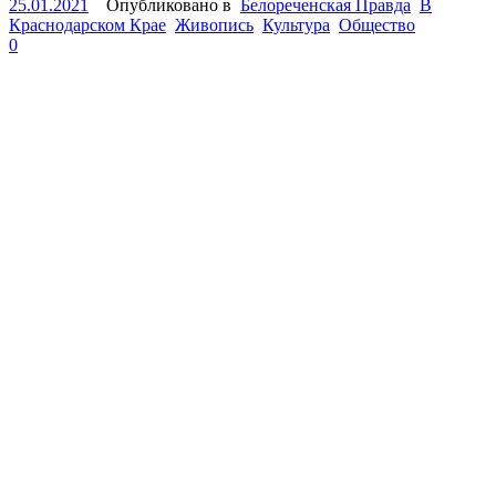
25.01.2021
Опубликовано в
Белореченская Правда
В
Краснодарском Крае
Живопись
Культура
Общество
0