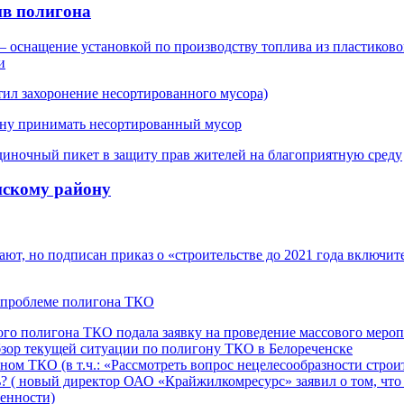
ив полигона
– оснащение установкой по производству топлива из пластиков
и
тил захоронение несортированного мусора)
ону принимать несортированный мусор
диночный пикет в защиту прав жителей на благоприятную среду
нскому району
ают, но подписан приказ о «строительстве до 2021 года включи
о проблеме полигона ТКО
го полигона ТКО подала заявку на проведение массового мероп
р текущей ситуации по полигону ТКО в Белореченске
ном ТКО (в т.ч.: «Рассмотреть вопрос нецелесообразности строи
 ( новый директор ОАО «Крайжилкомресурс» заявил о том, что п
венности)