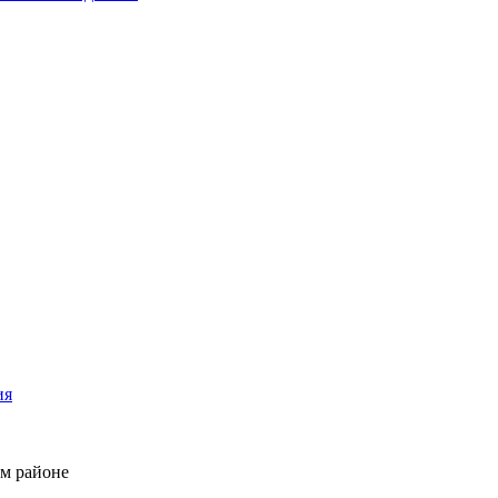
ия
м районе