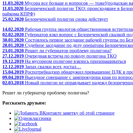
11.03.2020
Мусора все больше и вопросов — тоже!(подыскан ва
11.03.2020
Белореченский полигон ТКО: происходящее в Белореч
райкома КПРФ)
25.02.2020
Белореченский полигон снова действует
14.02.2020
Рабочая группа экологов-общественников встретил
02.02.2020
Губернатор взял вопрос с Белореченской свалкой п
30.01.2020
Состоялось первое заседание рабочей группы по Бе
28.01.2020
Судебное заседание по делу оператора Белореченск
23.01.2020
Решит ли губернатор проблему полигона?
27.12.2019
Очередная встреча по поводу полигона ТКО
19.12.2019
На мусорном полигоне взялись прихорашиваться
12.12.2019
Запах свалки всех достал…
15.04.2019
Роспотребнадзор обнаружил превышение ПДК в про
09.04.2019
Выездное совещание с зампрокурора края по вопрос
02.03.2018
Новый полигон не оправдывает надежд белореченц
Решит ли губернатор проблему полигона?
Рассказать друзьям: