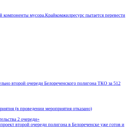
ой компоненты мусора.Крайкомжилресурс пытается перевести
тельно второй очереди Белореченского полигона ТКО за 512
риятия (в проведении мероприятия отказано)
тельства 2 очереди»
роект второй очереди полигона в Белореченске уже готов и