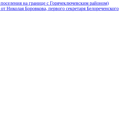
 поселения на границе с Горячеключевским районом)
от Николая Боровкова, первого секретаря Белореченского