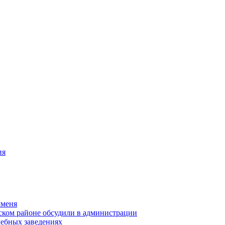
ия
чменя
ском районе обсудили в администрации
чебных заведениях