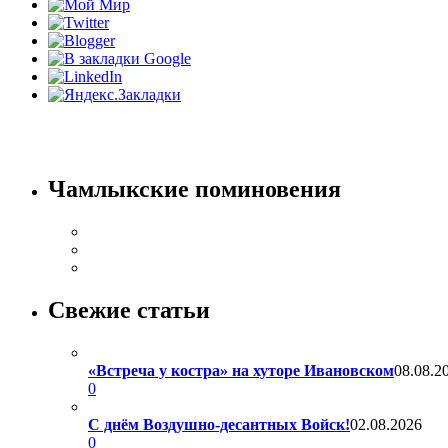
Чамлыкские поминовения
Свежие статьи
«Встреча у костра» на хуторе Ивановском
08.08.2
0
С днём Воздушно-десантных Войск!
02.08.2026
0