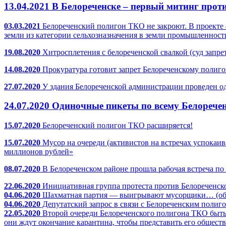
13.04.2021 В Белореченске – первый митинг прот
03.03.2021
Белореченский полигон ТКО не закроют. В проекте 
земли из категории сельхозназначения в земли промышленност
19.08.2020
Хитросплетения с белореченской свалкой (суд запре
14.08.2020
Прокуратура готовит запрет Белореченскому полиг
27.07.2020
У здания Белореченской администрации проведен о
24.07.2020
Одиночные пикеты по всему Белорече
15.07.2020
Белореченский полигон ТКО расширяется!
15.07.2020
Мусор на очереди (активистов на встречах успокаив
миллионов рублей»
08.07.2020
В Белореченском районе прошла рабочая встреча п
22.06.2020
Инициативная группа протеста против Белореченско
04.06.2020
Шахматная партия — выигрывают мусорщики… (обзо
04.06.2020
Депутатский запрос в связи с Белореченским полиго
22.05.2020
Второй очереди Белореченского полигона ТКО быть?
они ждут окончание карантина, чтобы представить его общест