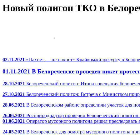
Новый полигон ТКО в Белоре
02.11.2021
«Пахнет — не пахнет» Крайкомжилресурсу в Белоре
01.11.2021
В Белореченске проведен пикет проте
28.10.2021
Белореченский полигон: Итоги совещания белоречен
27.10.2021
Белореченский полигон: Встреча с Министром прир
28.06.2021
В Белореченском районе определили участок для но
26.06.2021
Росприроднадзор проверил Белореченский полигон. 
01.06.2021
Оператор мусорного полигона решил преследовать а
24.05.2021
В Белореченск для осмотра мусорного полигона при