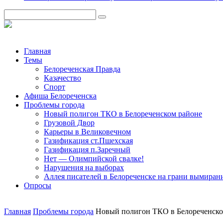
Главная
Темы
Белореченская Правда
Казачество
Спорт
Афиша Белореченска
Проблемы города
Новый полигон ТКО в Белореченском районе
Грузовой Двор
Карьеры в Великовечном
Газификация ст.Пшехская
Газификация п.Заречный
Нет — Олимпийской свалке!
Нарушения на выборах
Аллея писателей в Белореченске на грани вымиран
Опросы
Главная
Проблемы города
Новый полигон ТКО в Белореченско