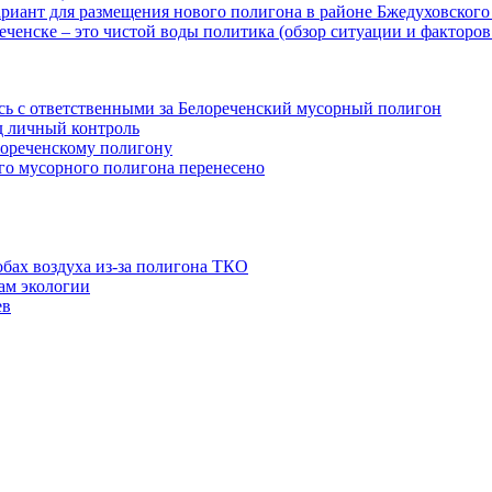
риант для размещения нового полигона в районе Бжедуховского
енске – это чистой воды политика (обзор ситуации и факторов 
ась с ответственными за Белореченский мусорный полигон
од личный контроль
лореченскому полигону
ого мусорного полигона перенесено
бах воздуха из-за полигона ТКО
ам экологии
ев