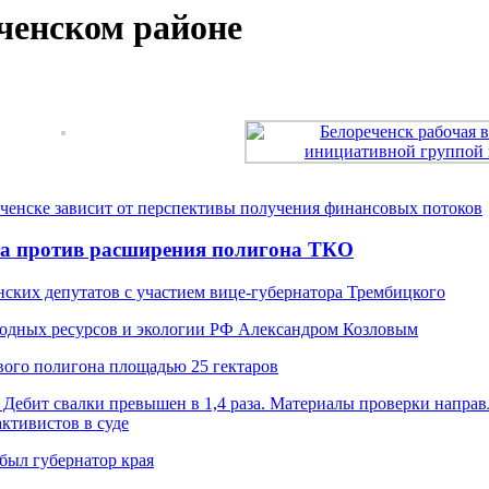
ченском районе
ченске зависит от перспективы получения финансовых потоков
ста против расширения полигона ТКО
ских депутатов с участием вице-губернатора Трембицкого
одных ресурсов и экологии РФ Александром Козловым
вого полигона площадью 25 гектаров
Дебит свалки превышен в 1,4 раза. Материалы проверки направ
ктивистов в суде
был губернатор края