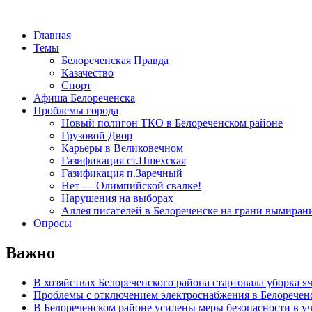
Главная
Темы
Белореченская Правда
Казачество
Спорт
Афиша Белореченска
Проблемы города
Новый полигон ТКО в Белореченском районе
Грузовой Двор
Карьеры в Великовечном
Газификация ст.Пшехская
Газификация п.Заречный
Нет — Олимпийской свалке!
Нарушения на выборах
Аллея писателей в Белореченске на грани вымиран
Опросы
Важно
В хозяйствах Белореченского района стартовала уборка я
Проблемы с отключением электроснабжения в Белоречен
В Белореченском районе усилены меры безопасности в у