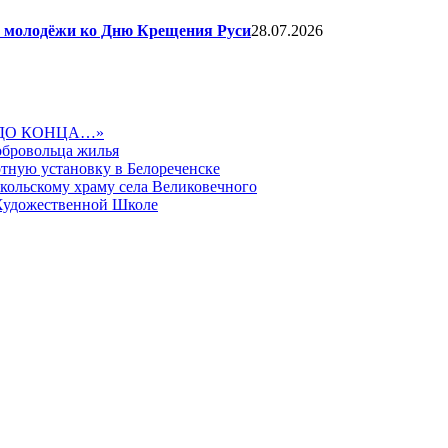
я молодёжи ко Дню Крещения Руси
28.07.2026
ДО КОНЦА…»
обровольца жилья
тную установку в Белореченске
икольскому храму села Великовечного
 Художественной Школе