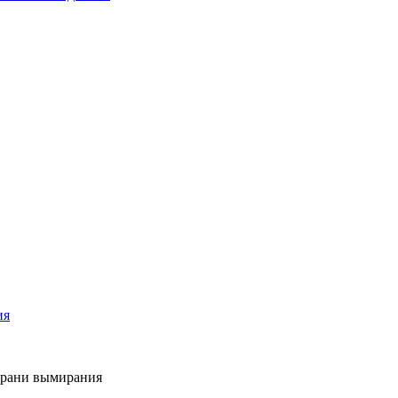
ия
 грани вымирания