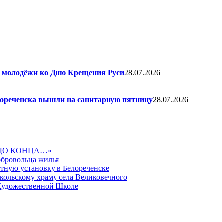
я молодёжи ко Дню Крещения Руси
28.07.2026
елореченска вышли на санитарную пятницу
28.07.2026
ДО КОНЦА…»
обровольца жилья
тную установку в Белореченске
икольскому храму села Великовечного
 Художественной Школе