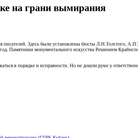
ске на грани вымирания
 писателей. Здесь были установлены бюсты Л.Н.Толстого, А.П
год. Памятники монументального искусства Решением Крайиспол
жаться в порядке и исправности. Но не дошли руки у ответств
ой реконструкции (ГТРК Кубань)