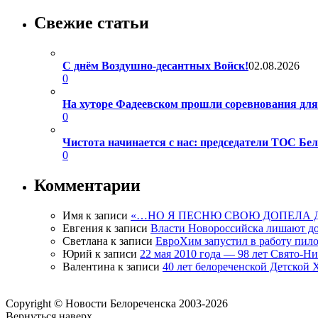
Свежие статьи
С днём Воздушно-десантных Войск!
02.08.2026
0
На хуторе Фадеевском прошли соревнования дл
0
Чистота начинается с нас: председатели ТОС Б
0
Комментарии
Имя
к записи
«…НО Я ПЕСНЮ СВОЮ ДОПЕЛА 
Евгения
к записи
Власти Новороссийска лишают д
Светлана
к записи
ЕвроХим запустил в работу пило
Юрий
к записи
22 мая 2010 года — 98 лет Свято-Н
Валентина
к записи
40 лет белореченской Детской
Copyright © Новости Белореченска 2003-2026
Вернуться наверх