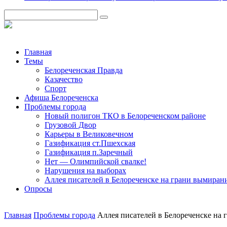
Главная
Темы
Белореченская Правда
Казачество
Спорт
Афиша Белореченска
Проблемы города
Новый полигон ТКО в Белореченском районе
Грузовой Двор
Карьеры в Великовечном
Газификация ст.Пшехская
Газификация п.Заречный
Нет — Олимпийской свалке!
Нарушения на выборах
Аллея писателей в Белореченске на грани вымиран
Опросы
Главная
Проблемы города
Аллея писателей в Белореченске на