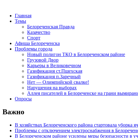
Главная
Темы
Белореченская Правда
Казачество
Спорт
Афиша Белореченска
Проблемы города
Новый полигон ТКО в Белореченском районе
Грузовой Двор
Карьеры в Великовечном
Газификация ст.Пшехская
Газификация п.Заречный
Нет — Олимпийской свалке!
Нарушения на выборах
Аллея писателей в Белореченске на грани вымиран
Опросы
Важно
В хозяйствах Белореченского района стартовала уборка я
Проблемы с отключением электроснабжения в Белоречен
В Белореченском районе усилены меры безопасности в у