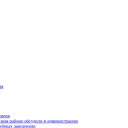
ия
чменя
ском районе обсудили в администрации
чебных заведениях