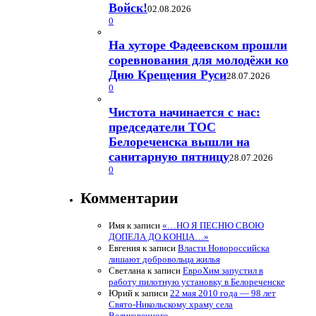
Войск!
02.08.2026
0
На хуторе Фадеевском прошли
соревнования для молодёжи ко
Дню Крещения Руси
28.07.2026
0
Чистота начинается с нас:
председатели ТОС
Белореченска вышли на
санитарную пятницу
28.07.2026
0
Комментарии
Имя
к записи
«…НО Я ПЕСНЮ СВОЮ
ДОПЕЛА ДО КОНЦА…»
Евгения
к записи
Власти Новороссийска
лишают добровольца жилья
Светлана
к записи
ЕвроХим запустил в
работу пилотную установку в Белореченске
Юрий
к записи
22 мая 2010 года — 98 лет
Свято-Никольскому храму села
Великовечного