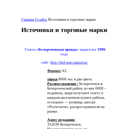
Главная
О сайте
Источники и торговые марки
Источники и торговые марки
Газета «
Белореченская правда
» издается
с 1996
года.
сайт:
http://bel-prav.narod.ru/
Формат
А3,
тираж
8000 экз. в два цвета.
Распространение :
Белореченск и
Белореченский район, из них 6000 –
подписка, люди получают газету в
каждом населенном пункте района,
остальное — розница, киоски
«Роспечати», распространители на
рынке.
Адрес редакции:
352630 Белореченск,
Краснодарского края. ул.