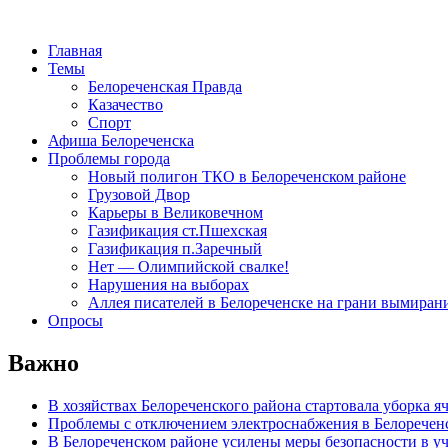
Главная
Темы
Белореченская Правда
Казачество
Спорт
Афиша Белореченска
Проблемы города
Новый полигон ТКО в Белореченском районе
Грузовой Двор
Карьеры в Великовечном
Газификация ст.Пшехская
Газификация п.Заречный
Нет — Олимпийской свалке!
Нарушения на выборах
Аллея писателей в Белореченске на грани вымиран
Опросы
Важно
В хозяйствах Белореченского района стартовала уборка я
Проблемы с отключением электроснабжения в Белоречен
В Белореченском районе усилены меры безопасности в у