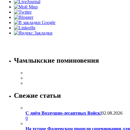
Чамлыкские поминовения
Свежие статьи
С днём Воздушно-десантных Войск!
02.08.2026
0
На хуторе Фадеевском прошли соревнования дл