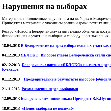
Нарушения на выборах
Материалы, посвященные нарушениям на выборах в Белореченс
Приводятся материалы с указанием реакции должностных лиц 
Ресурс «Новости Белореченска» ставит целью облегчить досту
белореченцев на участие в выборах и свободу волеизъявления.
18.04.2018
В Белореченске на трех избирательных участках 
04.12.2013
ЯБЛОКО: Выборы главы Белореченска стали спец
02.12.2013
Белореченск: партия «ЯБЛОКО» пытается предот
Кузнецов
01.12.2013
Предварительные результаты выборов (обновля
21.11.2013
Размышления перед выборами
12.09.2013
Белореченским чиновникам Президент В.В.Путин
18.01.2013
«Понос выборам не помеха!»