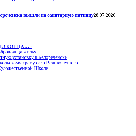
елореченска вышли на санитарную пятницу
28.07.2026
ДО КОНЦА…»
обровольца жилья
тную установку в Белореченске
икольскому храму села Великовечного
 Художественной Школе