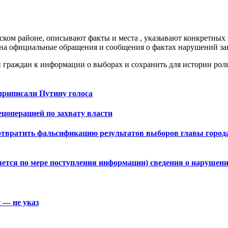
ком районе, описывают факты и места , указывают конкретных
на официальные обращения и сообщения о фактах нарушений за
п граждан к информации о выборах и сохранить для истории ро
приписали Путину голоса
операцией по захвату власти
вратить фальсификацию результатов выборов главы города,
ется по мере поступления информации) сведения о нарушен
 — не указ