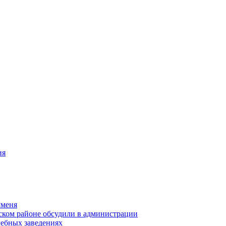
ия
чменя
ском районе обсудили в администрации
чебных заведениях