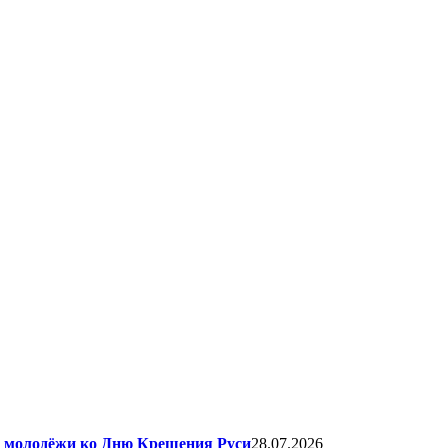
я молодёжи ко Дню Крещения Руси
28.07.2026