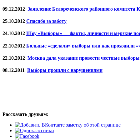
09.12.2012
Заявление Белореченского районного комитета 
25.10.2012
Спасибо за заботу
24.10.2012
Шоу «Выборы» — факты, личности и мерзкие по
22.10.2012
Больные «сделали» выборы или как проходили «
22.10.2012
Москва дала указание провести честные выборы
08.12.2011
Выборы прошли с нарушениями
Рассказать друзьям: