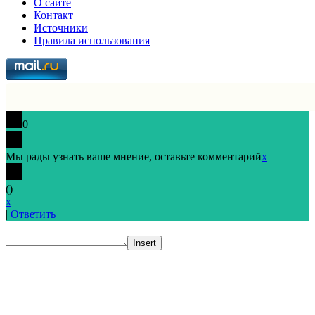
О сайте
Контакт
Источники
Правила использования
0
Мы рады узнать ваше мнение, оставьте комментарий
x
(
)
x
|
Ответить
Insert