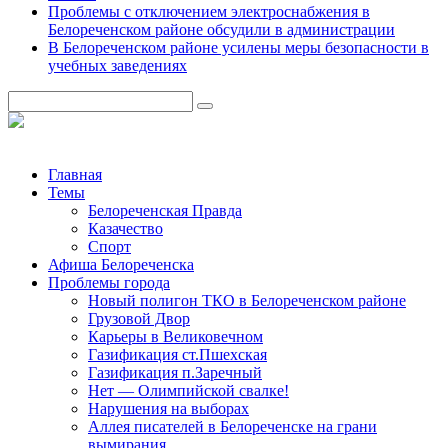
Проблемы с отключением электроснабжения в
Белореченском районе обсудили в администрации
В Белореченском районе усилены меры безопасности в
учебных заведениях
Главная
Темы
Белореченская Правда
Казачество
Спорт
Афиша Белореченска
Проблемы города
Новый полигон ТКО в Белореченском районе
Грузовой Двор
Карьеры в Великовечном
Газификация ст.Пшехская
Газификация п.Заречный
Нет — Олимпийской свалке!
Нарушения на выборах
Аллея писателей в Белореченске на грани
вымирания