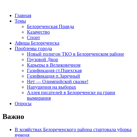
Главная
Темы
Белореченская Правда
Казачество
Спорт
Афиша Белореченска
Проблемы города
Новый полигон ТКО в Белореченском районе
Грузовой Двор
Карьеры в Великовечном
Газификация ст.Пшехская
Газификация п.Заречный
Нет — Олимпийской свалке!
Нарушения на выборах
Аллея писателей в Белореченске на грани
вымирания
Опросы
Важно
В хозяйствах Белореченского района стартовала уборка
ячменя