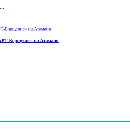
и…
«АРТ-Борщевне» на Атамани