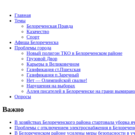
Главная
Темы
Белореченская Правда
Казачество
Спорт
Афиша Белореченска
Проблемы города
Новый полигон ТКО в Белореченском районе
Грузовой Двор
Карьеры в Великовечном
Газификация ст.Пшехская
Газификация п.Заречный
Нет — Олимпийской свалке!
Нарушения на выборах
Аллея писателей в Белореченске на грани вымиран
Опросы
Важно
В хозяйствах Белореченского района стартовала уборка я
Проблемы с отключением электроснабжения в Белоречен
В Белореченском районе усилены меры безопасности в у