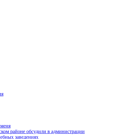
ия
чменя
ском районе обсудили в администрации
чебных заведениях