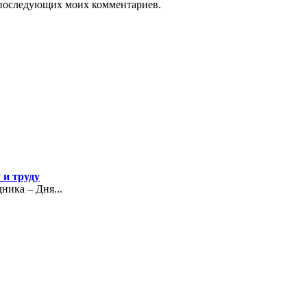
ля последующих моих комментариев.
 и труду
ика – Дня...