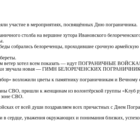
яли участие в мероприятиях, посвящённых Дню пограничника.
раничного столба на вершине хутора Ивановского белореченског
ы.
Победы собрались белореченцы, проходившие срочную армейскую
береты.
то сам ветер хотел всем показать — идут ПОГРАНИЧНЫЕ ВОЙСКА
 колонки звучала новая — ГИМН БЕЛОРЕЧЕНСКИХ ПОГРАНИЧНИ
тибор» возложили цветы к памятнику пограничникам и Вечному
раны СВО, пришли к женщинам из волонтёрской группы «Клуб ру
 зоне СВО.
йсках от всей души поздравляем всех причастных с Днем Погр
и в сердце, уважения окружающих и понимания близких, успехов