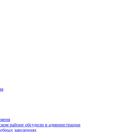
ия
чменя
ском районе обсудили в администрации
чебных заведениях