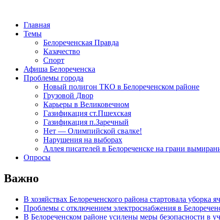
Главная
Темы
Белореченская Правда
Казачество
Спорт
Афиша Белореченска
Проблемы города
Новый полигон ТКО в Белореченском районе
Грузовой Двор
Карьеры в Великовечном
Газификация ст.Пшехская
Газификация п.Заречный
Нет — Олимпийской свалке!
Нарушения на выборах
Аллея писателей в Белореченске на грани вымиран
Опросы
Важно
В хозяйствах Белореченского района стартовала уборка я
Проблемы с отключением электроснабжения в Белоречен
В Белореченском районе усилены меры безопасности в у