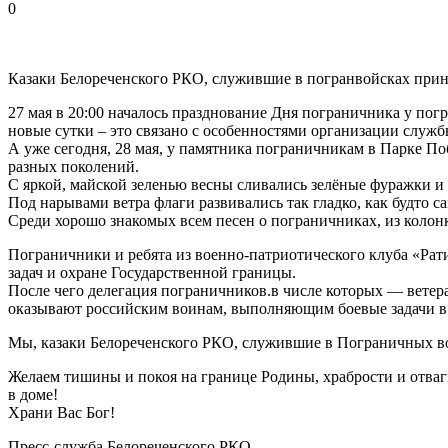
0
Казаки Белореченского РКО, служившие в погранвойсках прин
27 мая в 20:00 началось празднование Дня пограничника у пог
новые сутки – это связано с особенностями организации служб
А уже сегодня, 28 мая, у памятника пограничникам в Парке 
разных поколений.
С яркой, майской зеленью весны сливались зелёные фуражки и 
Под нарывами ветра флаги развивались так гладко, как буд
Среди хорошо знакомых всем песен о пограничниках, из
Пограничники и ребята из военно-патриотического клуба «Ра
задач и охране Государственной границы.
После чего делегация пограничников.в числе которых — вете
оказывают российским воинам, выполняющим боевые задачи в
Мы, казаки Белореченского РКО, служившие в Пограничных во
Желаем тишины и покоя на границе Родины, храбрости и отваг
в доме!
Храни Вас Бог!
Пресс-служба Белореченского РКО.