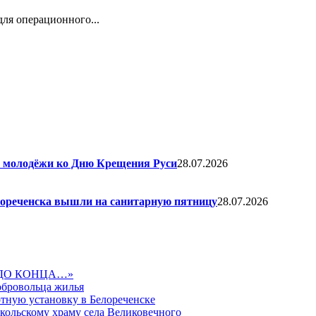
ля операционного...
я молодёжи ко Дню Крещения Руси
28.07.2026
елореченска вышли на санитарную пятницу
28.07.2026
ДО КОНЦА…»
обровольца жилья
тную установку в Белореченске
икольскому храму села Великовечного