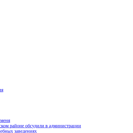
ия
чменя
ском районе обсудили в администрации
чебных заведениях