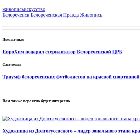
живопись
искусство
Белореченск
Белореченская Правда
Живопись
Предыдущая
ЕвроХим подарил стерилизатор Белореченской ЦРБ
Следующая
Триумф белореченских футболистов на краевой спортивной
Вам также вероятно будет интересно
Художница из Долгогусевского – лидер зонального этапа кр