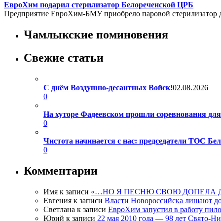
ЕвроХим подарил стерилизатор Белореченской ЦРБ
Предприятие ЕвроХим-БМУ приобрело паровой стерилизатор д
Чамлыкские поминовения
Свежие статьи
С днём Воздушно-десантных Войск!
02.08.2026
0
На хуторе Фадеевском прошли соревнования дл
0
Чистота начинается с нас: председатели ТОС Б
0
Комментарии
Имя
к записи
«…НО Я ПЕСНЮ СВОЮ ДОПЕЛА 
Евгения
к записи
Власти Новороссийска лишают д
Светлана
к записи
ЕвроХим запустил в работу пило
Юрий
к записи
22 мая 2010 года — 98 лет Свято-Н