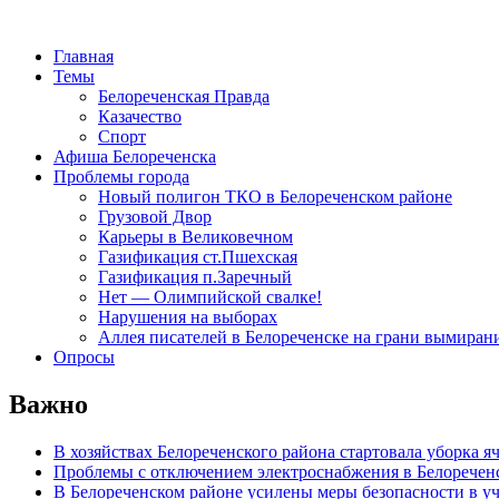
Главная
Темы
Белореченская Правда
Казачество
Спорт
Афиша Белореченска
Проблемы города
Новый полигон ТКО в Белореченском районе
Грузовой Двор
Карьеры в Великовечном
Газификация ст.Пшехская
Газификация п.Заречный
Нет — Олимпийской свалке!
Нарушения на выборах
Аллея писателей в Белореченске на грани вымиран
Опросы
Важно
В хозяйствах Белореченского района стартовала уборка я
Проблемы с отключением электроснабжения в Белоречен
В Белореченском районе усилены меры безопасности в у