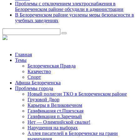
Проблемы с отключением электроснабжения в
Белореченском районе обсудили в администрации
В Белореченском районе усилены меры безопасности в
учебных заведениях
Главная
Темы
Белореченская Правда
Казачество
Спорт
Афиша Белореченска
Проблемы города
Новый полигон ТКО в Белореченском районе
Грузовой Двор
Карьеры в Великовечном
Газификация ст.Пшехская
Газификация п.Заречный
Нет — Олимпийской свалке!
Нарушения на выборах
Аллея писателей в Белореченске на грани
вымирания