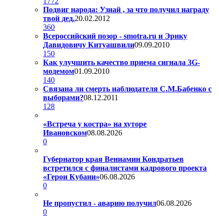
1772
Подвиг народа: Узнай , за что получил награду
твой дед.
20.02.2012
360
Всероссийский позор - smotra.ru и Эрику
Давидовичу Китуашвили
09.09.2010
150
Как улучшить качество приема сигнала 3G-
модемом
01.09.2010
140
Связана ли смерть наблюдателя С.М.Бабенко с
выборами?
08.12.2011
128
«Встреча у костра» на хуторе
Ивановском
08.08.2026
0
Губернатор края Вениамин Кондратьев
встретился с финалистами кадрового проекта
«Герои Кубани»
06.08.2026
0
Не пропустил - аварию получил
06.08.2026
0