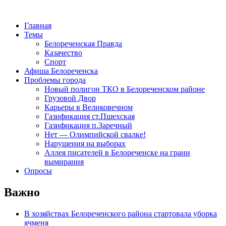
Главная
Темы
Белореченская Правда
Казачество
Спорт
Афиша Белореченска
Проблемы города
Новый полигон ТКО в Белореченском районе
Грузовой Двор
Карьеры в Великовечном
Газификация ст.Пшехская
Газификация п.Заречный
Нет — Олимпийской свалке!
Нарушения на выборах
Аллея писателей в Белореченске на грани
вымирания
Опросы
Важно
В хозяйствах Белореченского района стартовала уборка
ячменя