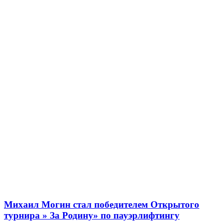
Михаил Могин стал победителем Открытого
турнира » За Родину» по пауэрлифтингу