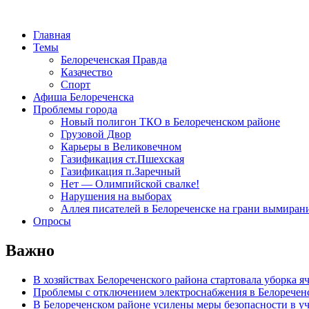
Главная
Темы
Белореченская Правда
Казачество
Спорт
Афиша Белореченска
Проблемы города
Новый полигон ТКО в Белореченском районе
Грузовой Двор
Карьеры в Великовечном
Газификация ст.Пшехская
Газификация п.Заречный
Нет — Олимпийской свалке!
Нарушения на выборах
Аллея писателей в Белореченске на грани вымиран
Опросы
Важно
В хозяйствах Белореченского района стартовала уборка я
Проблемы с отключением электроснабжения в Белоречен
В Белореченском районе усилены меры безопасности в у