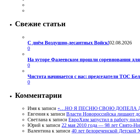
Свежие статьи
С днём Воздушно-десантных Войск!
02.08.2026
0
На хуторе Фадеевском прошли соревнования дл
0
Чистота начинается с нас: председатели ТОС Б
0
Комментарии
Имя
к записи
«…НО Я ПЕСНЮ СВОЮ ДОПЕЛА 
Евгения
к записи
Власти Новороссийска лишают д
Светлана
к записи
ЕвроХим запустил в работу пило
Юрий
к записи
22 мая 2010 года — 98 лет Свято-Н
Валентина
к записи
40 лет белореченской Детской