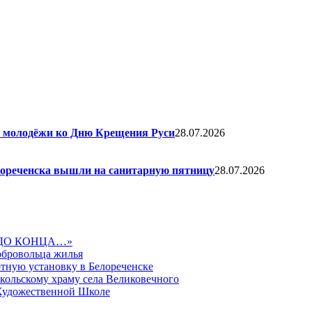
я молодёжи ко Дню Крещения Руси
28.07.2026
елореченска вышли на санитарную пятницу
28.07.2026
ДО КОНЦА…»
обровольца жилья
тную установку в Белореченске
икольскому храму села Великовечного
 Художественной Школе