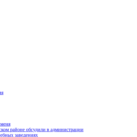
ия
чменя
ском районе обсудили в администрации
чебных заведениях