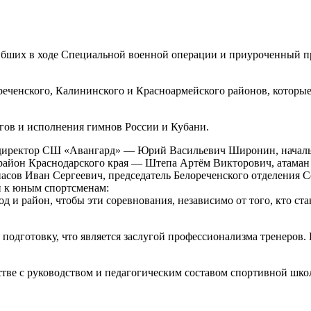
гибших в ходе Специальной военной операции и приуроченный 
реченского, Калининского и Красноармейского районов, которы
гов и исполнения гимнов России и Кубани.
 директор СШ «Авангард» — Юрий Васильевич Широнин, начальн
йон Краснодарского края — Штепа Артём Викторович, атаман Б
асов Иван Сергеевич, председатель Белореченского отделения 
и к юным спортсменам:
 и район, чтобы эти соревнования, независимо от того, кто ста
подготовку, что является заслугой профессионализма тренеров.
тве с руководством и педагогическим составом спортивной шко