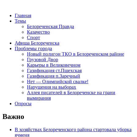
Главная
Темы
Белореченская Правда
Казачество
Спорт
Афиша Белореченска
Проблемы города
Новый полигон ТКО в Белореченском районе
Грузовой Двор
Карьеры в Великовечном
Газификация ст.Пшехская
Газификация п.Заречный
Нет — Олимпийской свалке!
Нарушения на выборах
Аллея писателей в Белореченске на грани
вымирания
Опросы
Важно
В хозяйствах Белореченского района стартовала уборка
ячменя