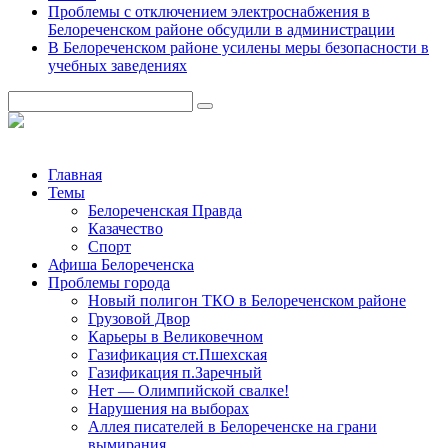
Проблемы с отключением электроснабжения в
Белореченском районе обсудили в администрации
В Белореченском районе усилены меры безопасности в
учебных заведениях
Главная
Темы
Белореченская Правда
Казачество
Спорт
Афиша Белореченска
Проблемы города
Новый полигон ТКО в Белореченском районе
Грузовой Двор
Карьеры в Великовечном
Газификация ст.Пшехская
Газификация п.Заречный
Нет — Олимпийской свалке!
Нарушения на выборах
Аллея писателей в Белореченске на грани
вымирания