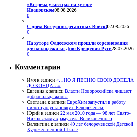
«Встреча у костра» на хуторе
Ивановском
08.08.2026
0
С днём Воздушно-десантных Войск!
02.08.2026
0
На хуторе Фадеевском прошли соревнования
для молодёжи ко Дню Крещения Руси
28.07.2026
0
Комментарии
Имя
к записи
«…НО Я ПЕСНЮ СВОЮ ДОПЕЛА
ДО КОНЦА…»
Евгения
к записи
Власти Новороссийска лишают
добровольца жилья
Светлана
к записи
ЕвроХим запустил в работу
пилотную установку в Белореченске
Юрий
к записи
22 мая 2010 года — 98 лет Свято-
Никольскому храму села Великовечного
Валентина
к записи
40 лет белореченской Детской
Художественной Школе