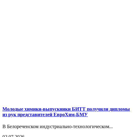
Молодые химики-выпускники БИТТ получили дипломы
из рук представителей ЕвроХим-БМУ
В Белореченском индустриально-технологическом...
02.07.2026