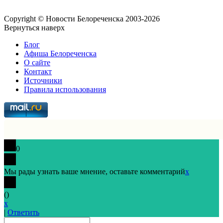
Copyright © Новости Белореченска 2003-2026
Вернуться наверх
Блог
Афиша Белореченска
О сайте
Контакт
Источники
Правила использования
0
Мы рады узнать ваше мнение, оставьте комментарий
x
(
)
x
|
Ответить