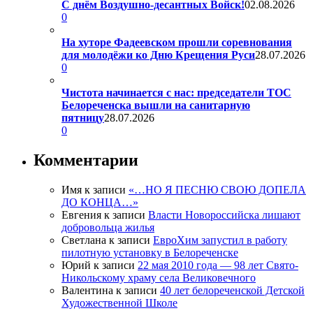
С днём Воздушно-десантных Войск!
02.08.2026
0
На хуторе Фадеевском прошли соревнования
для молодёжи ко Дню Крещения Руси
28.07.2026
0
Чистота начинается с нас: председатели ТОС
Белореченска вышли на санитарную
пятницу
28.07.2026
0
Комментарии
Имя
к записи
«…НО Я ПЕСНЮ СВОЮ ДОПЕЛА
ДО КОНЦА…»
Евгения
к записи
Власти Новороссийска лишают
добровольца жилья
Светлана
к записи
ЕвроХим запустил в работу
пилотную установку в Белореченске
Юрий
к записи
22 мая 2010 года — 98 лет Свято-
Никольскому храму села Великовечного
Валентина
к записи
40 лет белореченской Детской
Художественной Школе