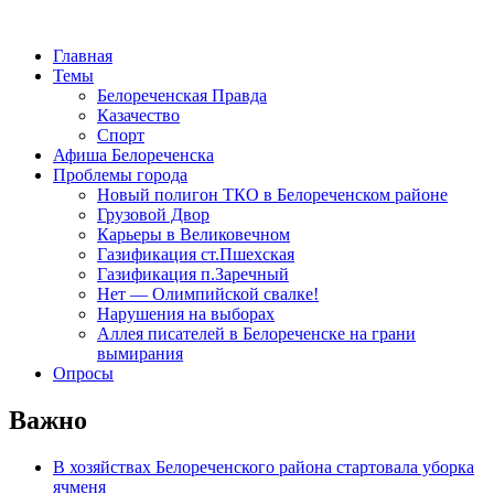
Главная
Темы
Белореченская Правда
Казачество
Спорт
Афиша Белореченска
Проблемы города
Новый полигон ТКО в Белореченском районе
Грузовой Двор
Карьеры в Великовечном
Газификация ст.Пшехская
Газификация п.Заречный
Нет — Олимпийской свалке!
Нарушения на выборах
Аллея писателей в Белореченске на грани
вымирания
Опросы
Важно
В хозяйствах Белореченского района стартовала уборка
ячменя