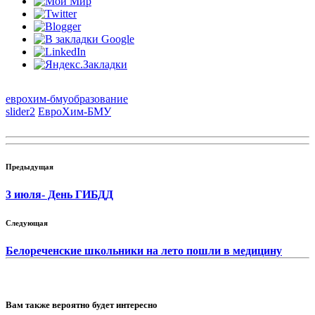
еврохим-бму
образование
slider2
ЕвроХим-БМУ
Предыдущая
3 июля- День ГИБДД
Следующая
Белореченские школьники на лето пошли в медицину
Вам также вероятно будет интересно