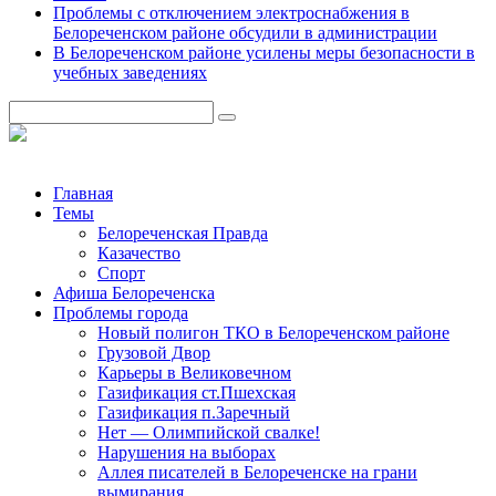
Проблемы с отключением электроснабжения в
Белореченском районе обсудили в администрации
В Белореченском районе усилены меры безопасности в
учебных заведениях
Главная
Темы
Белореченская Правда
Казачество
Спорт
Афиша Белореченска
Проблемы города
Новый полигон ТКО в Белореченском районе
Грузовой Двор
Карьеры в Великовечном
Газификация ст.Пшехская
Газификация п.Заречный
Нет — Олимпийской свалке!
Нарушения на выборах
Аллея писателей в Белореченске на грани
вымирания