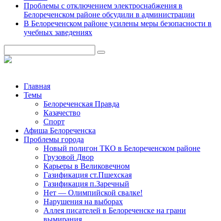
Проблемы с отключением электроснабжения в
Белореченском районе обсудили в администрации
В Белореченском районе усилены меры безопасности в
учебных заведениях
Главная
Темы
Белореченская Правда
Казачество
Спорт
Афиша Белореченска
Проблемы города
Новый полигон ТКО в Белореченском районе
Грузовой Двор
Карьеры в Великовечном
Газификация ст.Пшехская
Газификация п.Заречный
Нет — Олимпийской свалке!
Нарушения на выборах
Аллея писателей в Белореченске на грани
вымирания