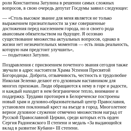
роли Константина Затулина в решении самых сложных
вопросов, в свою очередь депутат Госдумы заявил следующее:
— «Столь высокое звание для меня является не только
выражением признательности за уже совершенные
достижения перед населением города, но и своего рода
авансовым обязательством на будущее. Я осознаю
существование множества актуальных вопросов, однако в
жизни нет незначительных моментов — есть лишь реальность,
которую нам предстоит улучшить»,
— подытожил Затулин.
Поздравления с присвоением почетного звания сегодня также
звучали в адрес настоятеля Храма Успения Пресвятой
Богородицы. Доброта, отзывчивость, честность и трудолюбие
Николая Зеленко делают его духовным наставником для
многих прихожан. Люди обращаются к нему в горе и радости,
и каждый находит в нем безграничное тепло, внимание и
поддержку. Трудами протоирея в Белореченске построены
новый храм и духовно-образовательный центр Православия,
установлен поклонный крест на въезде в город. Многолетнее
верное духовное служение отмечено множеством наград от
Русской Православной Церкви, среди которых есть орден
Сергия Радонежского II степени и медаль «За выдающийся
вклад в развитие Кубани» III степени.