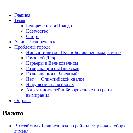
Главная
Темы
Белореченская Правда
Казачество
Спорт
Афиша Белореченска
Проблемы города
Новый полигон ТКО в Белореченском районе
Грузовой Двор
Карьеры в Великовечном
Газификация ст.Пшехская
Газификация п.Заречный
Нет — Олимпийской свалке!
Нарушения на выборах
Аллея писателей в Белореченске на грани
вымирания
Опросы
Важно
В хозяйствах Белореченского района стартовала уборка
ячменя