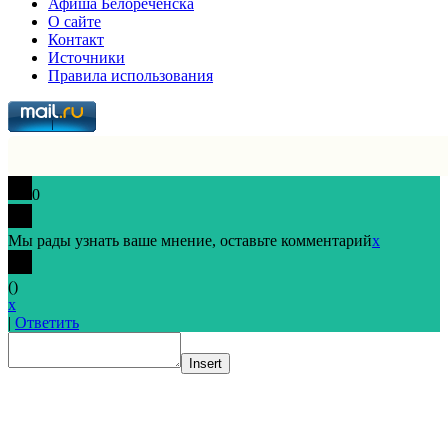
Афиша Белореченска
О сайте
Контакт
Источники
Правила использования
0
Мы рады узнать ваше мнение, оставьте комментарий
x
(
)
x
|
Ответить
Insert