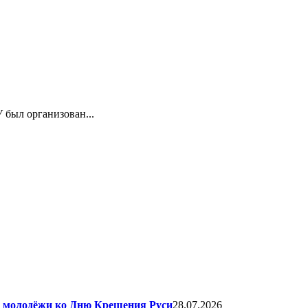
 был организован...
я молодёжи ко Дню Крещения Руси
28.07.2026