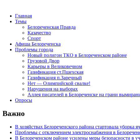
Главная
Темы
Белореченская Правда
Казачество
Спорт
Афиша Белореченска
Проблемы города
Новый полигон ТКО в Белореченском районе
Грузовой Двор
Карьеры в Великовечном
Газификация ст.Пшехская
Газификация п.Заречный
Нет — Олимпийской свалке!
Нарушения на выборах
Аллея писателей в Белореченске на грани вымиран
Опросы
Важно
В хозяйствах Белореченского района стартовала уборка я
Проблемы с отключением электроснабжения в Белоречен
В Белореченском районе усилены меры безопасности в у