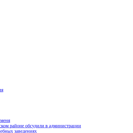
ия
чменя
ском районе обсудили в администрации
чебных заведениях