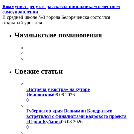
Коммунист-депутат рассказал школьникам о местном
самоуправлении
В средней школе №3 города Белореченска состоялся
открытый урок для...
Чамлыкские поминовения
Свежие статьи
«Встреча у костра» на хуторе
Ивановском
08.08.2026
0
Губернатор края Вениамин Кондратьев
встретился с финалистами кадрового проекта
«Герои Кубани»
06.08.2026
0