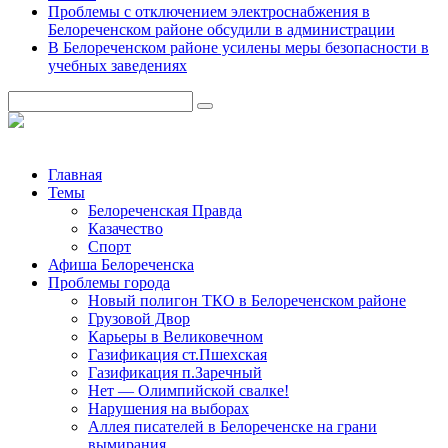
Проблемы с отключением электроснабжения в
Белореченском районе обсудили в администрации
В Белореченском районе усилены меры безопасности в
учебных заведениях
Главная
Темы
Белореченская Правда
Казачество
Спорт
Афиша Белореченска
Проблемы города
Новый полигон ТКО в Белореченском районе
Грузовой Двор
Карьеры в Великовечном
Газификация ст.Пшехская
Газификация п.Заречный
Нет — Олимпийской свалке!
Нарушения на выборах
Аллея писателей в Белореченске на грани
вымирания