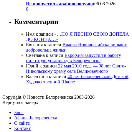
Не пропустил - аварию получил
06.08.2026
0
Комментарии
Имя
к записи
«…НО Я ПЕСНЮ СВОЮ ДОПЕЛА
ДО КОНЦА…»
Евгения
к записи
Власти Новороссийска лишают
добровольца жилья
Светлана
к записи
ЕвроХим запустил в работу
пилотную установку в Белореченске
Юрий
к записи
22 мая 2010 года — 98 лет Свято-
Никольскому храму села Великовечного
Валентина
к записи
40 лет белореченской Детской
Художественной Школе
Copyright © Новости Белореченска 2003-2026
Вернуться наверх
Блог
Афиша Белореченска
О сайте
Контакт