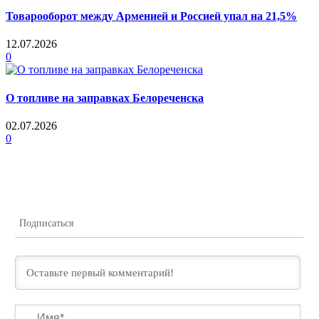
Товарооборот между Арменией и Россией упал на 21,5%
12.07.2026
0
О топливе на заправках Белореченска
02.07.2026
0
Подписаться
Им