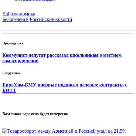
ЕдРо
экономика
Белореченск
Российские новости
Предыдущая
Коммунист-депутат рассказал школьникам о местном
самоуправлении
Следующая
ЕвроХим-БМУ впервые подписал целевые контракты с
БИТТ
Вам также вероятно будет интересно