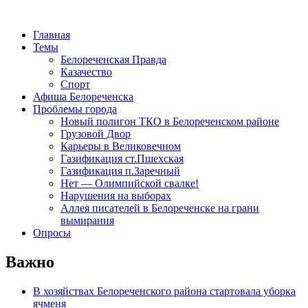
Главная
Темы
Белореченская Правда
Казачество
Спорт
Афиша Белореченска
Проблемы города
Новый полигон ТКО в Белореченском районе
Грузовой Двор
Карьеры в Великовечном
Газификация ст.Пшехская
Газификация п.Заречный
Нет — Олимпийской свалке!
Нарушения на выборах
Аллея писателей в Белореченске на грани
вымирания
Опросы
Важно
В хозяйствах Белореченского района стартовала уборка
ячменя