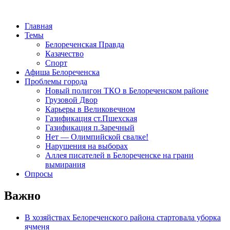
Главная
Темы
Белореченская Правда
Казачество
Спорт
Афиша Белореченска
Проблемы города
Новый полигон ТКО в Белореченском районе
Грузовой Двор
Карьеры в Великовечном
Газификация ст.Пшехская
Газификация п.Заречный
Нет — Олимпийской свалке!
Нарушения на выборах
Аллея писателей в Белореченске на грани
вымирания
Опросы
Важно
В хозяйствах Белореченского района стартовала уборка
ячменя