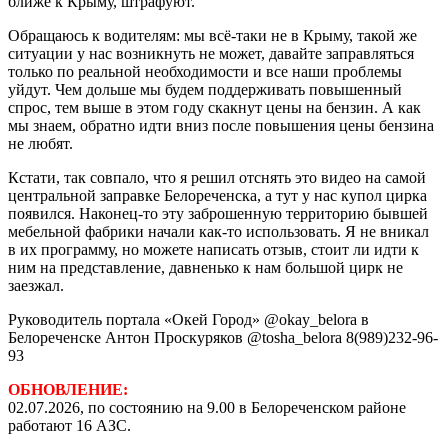
ближе к Крыму, штрафуют.
Обращаюсь к водителям: мы всё-таки не в Крыму, такой же
ситуации у нас возникнуть не может, давайте заправляться
только по реальной необходимости и все наши проблемы
уйдут. Чем дольше мы будем поддерживать повышенный
спрос, тем выше в этом году скакнут цены на бензин. А как
мы знаем, обратно идти вниз после повышения цены бензина
не любят.
Кстати, так совпало, что я решил отснять это видео на самой
центральной заправке Белореченска, а тут у нас купол цирка
появился. Наконец-то эту заброшенную территорию бывшей
мебельной фабрики начали как-то использовать. Я не вникал
в их программу, но можете написать отзыв, стоит ли идти к
ним на представление, давненько к нам большой цирк не
заезжал.
Руководитель портала «Окей Город» @okay_belora в
Белореченске Антон Проскуряков @tosha_belora 8(989)232-96-
93
ОБНОВЛЕНИЕ:
02.07.2026, по состоянию на 9.00 в Белореченском районе
работают 16 АЗС.