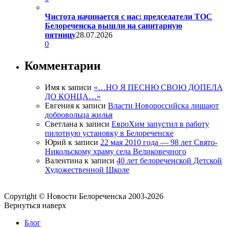
Чистота начинается с нас: председатели ТОС
Белореченска вышли на санитарную
пятницу
28.07.2026
0
Комментарии
Имя
к записи
«…НО Я ПЕСНЮ СВОЮ ДОПЕЛА
ДО КОНЦА…»
Евгения
к записи
Власти Новороссийска лишают
добровольца жилья
Светлана
к записи
ЕвроХим запустил в работу
пилотную установку в Белореченске
Юрий
к записи
22 мая 2010 года — 98 лет Свято-
Никольскому храму села Великовечного
Валентина
к записи
40 лет белореченской Детской
Художественной Школе
Copyright © Новости Белореченска 2003-2026
Вернуться наверх
Блог