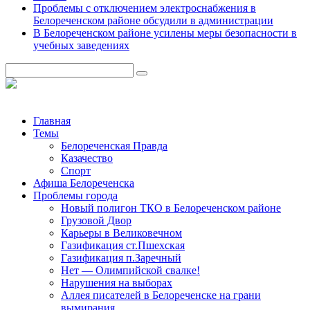
Проблемы с отключением электроснабжения в
Белореченском районе обсудили в администрации
В Белореченском районе усилены меры безопасности в
учебных заведениях
Главная
Темы
Белореченская Правда
Казачество
Спорт
Афиша Белореченска
Проблемы города
Новый полигон ТКО в Белореченском районе
Грузовой Двор
Карьеры в Великовечном
Газификация ст.Пшехская
Газификация п.Заречный
Нет — Олимпийской свалке!
Нарушения на выборах
Аллея писателей в Белореченске на грани
вымирания