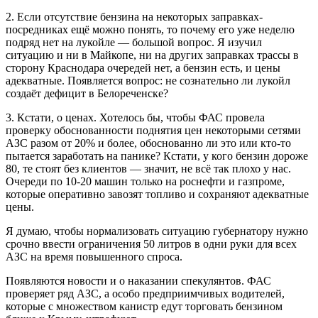
2. Если отсутствие бензина на некоторых заправках-
посредниках ещё можно понять, то почему его уже неделю
подряд нет на лукойле — большой вопрос. Я изучил
ситуацию и ни в Майкопе, ни на других заправках трассы в
сторону Краснодара очередей нет, а бензин есть, и цены
адекватные. Появляется вопрос: не сознательно ли лукойл
создаёт дефицит в Белореченске?
3. Кстати, о ценах. Хотелось бы, чтобы ФАС провела
проверку обоснованности поднятия цен некоторыми сетями
АЗС разом от 20% и более, обоснованно ли это или кто-то
пытается заработать на панике? Кстати, у кого бензин дороже
80, те стоят без клиентов — значит, не всё так плохо у нас.
Очереди по 10-20 машин только на роснефти и газпроме,
которые оперативно завозят топливо и сохраняют адекватные
цены.
Я думаю, чтобы нормализовать ситуацию губернатору нужно
срочно ввести ограничения 50 литров в одни руки для всех
АЗС на время повышенного спроса.
Появляются новости и о наказании спекулянтов. ФАС
проверяет ряд АЗС, а особо предприимчивых водителей,
которые с множеством канистр едут торговать бензином