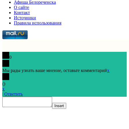
Афиша Белореченска
О сайте
Контакт
Источники
Правила использования
0
Мы рады узнать ваше мнение, оставьте комментарий
x
(
)
x
|
Ответить
Insert