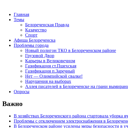
Главная
Темы
Белореченская Правда
Казачество
Спорт
Афиша Белореченска
Проблемы города
Новый полигон ТКО в Белореченском районе
Грузовой Двор
Карьеры в Великовечном
Газификация ст.Пшехская
Газификация п.Заречный
Нет — Олимпийской свалке!
Нарушения на выборах
Аллея писателей в Белореченске на грани вымиран
Опросы
Важно
В хозяйствах Белореченского района стартовала уборка я
Проблемы с отключением электроснабжения в Белоречен
В Белореченском районе усилены меры безопасности в у