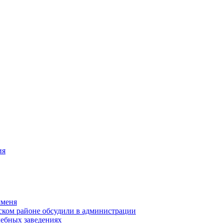
ия
чменя
ском районе обсудили в администрации
чебных заведениях