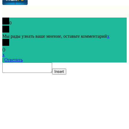
0
Мы рады узнать ваше мнение, оставьте комментарий
x
(
)
x
|
Ответить
Insert