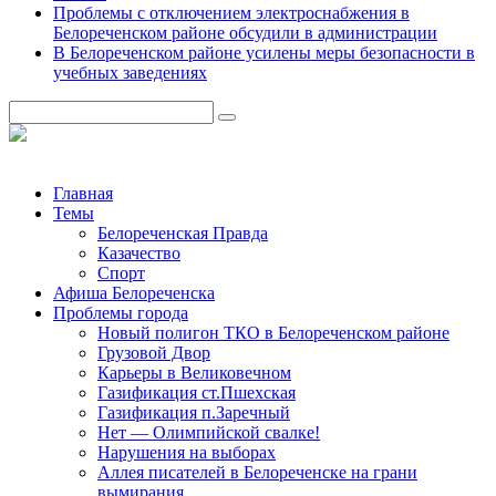
Проблемы с отключением электроснабжения в
Белореченском районе обсудили в администрации
В Белореченском районе усилены меры безопасности в
учебных заведениях
Главная
Темы
Белореченская Правда
Казачество
Спорт
Афиша Белореченска
Проблемы города
Новый полигон ТКО в Белореченском районе
Грузовой Двор
Карьеры в Великовечном
Газификация ст.Пшехская
Газификация п.Заречный
Нет — Олимпийской свалке!
Нарушения на выборах
Аллея писателей в Белореченске на грани
вымирания