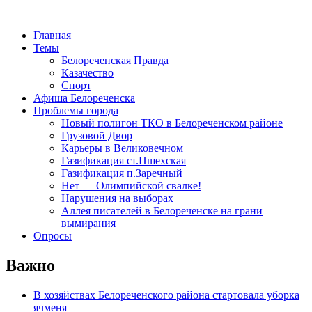
Главная
Темы
Белореченская Правда
Казачество
Спорт
Афиша Белореченска
Проблемы города
Новый полигон ТКО в Белореченском районе
Грузовой Двор
Карьеры в Великовечном
Газификация ст.Пшехская
Газификация п.Заречный
Нет — Олимпийской свалке!
Нарушения на выборах
Аллея писателей в Белореченске на грани
вымирания
Опросы
Важно
В хозяйствах Белореченского района стартовала уборка
ячменя