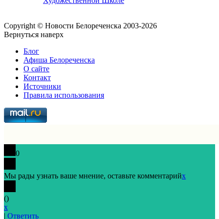
Художественной Школе
Copyright © Новости Белореченска 2003-2026
Вернуться наверх
Блог
Афиша Белореченска
О сайте
Контакт
Источники
Правила использования
0
Мы рады узнать ваше мнение, оставьте комментарий
x
(
)
x
|
Ответить