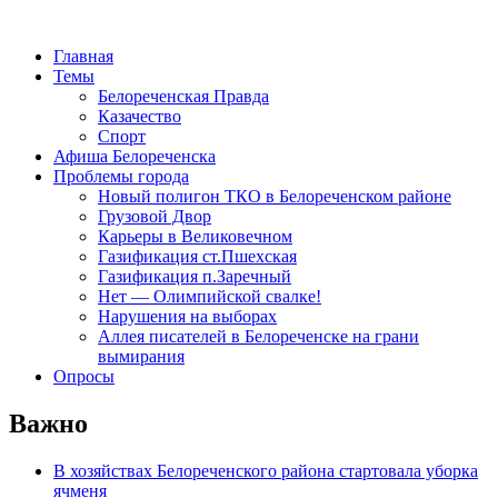
Главная
Темы
Белореченская Правда
Казачество
Спорт
Афиша Белореченска
Проблемы города
Новый полигон ТКО в Белореченском районе
Грузовой Двор
Карьеры в Великовечном
Газификация ст.Пшехская
Газификация п.Заречный
Нет — Олимпийской свалке!
Нарушения на выборах
Аллея писателей в Белореченске на грани
вымирания
Опросы
Важно
В хозяйствах Белореченского района стартовала уборка
ячменя