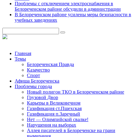
Проблемы с отключением электроснабжения в
Белореченском районе обсудили в администрации
В Белореченском районе усилены меры безопасности в
учебных заведениях
Главная
Темы
Белореченская Правда
Казачество
Спорт
Афиша Белореченска
Проблемы города
Новый полигон ТКО в Белореченском районе
Грузовой Двор
Карьеры в Великовечном
Газификация ст.Пшехская
Газификация п.Заречный
Нет — Олимпийской свалке!
Нарушения на выборах
Аллея писателей в Белореченске на грани
вымирания