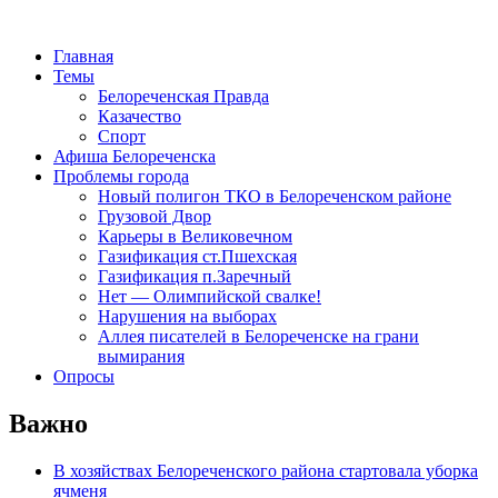
Главная
Темы
Белореченская Правда
Казачество
Спорт
Афиша Белореченска
Проблемы города
Новый полигон ТКО в Белореченском районе
Грузовой Двор
Карьеры в Великовечном
Газификация ст.Пшехская
Газификация п.Заречный
Нет — Олимпийской свалке!
Нарушения на выборах
Аллея писателей в Белореченске на грани
вымирания
Опросы
Важно
В хозяйствах Белореченского района стартовала уборка
ячменя