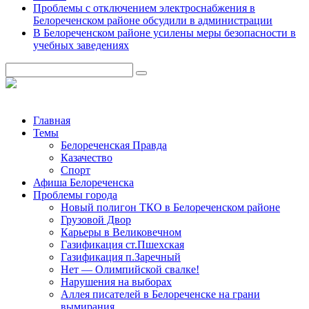
Проблемы с отключением электроснабжения в
Белореченском районе обсудили в администрации
В Белореченском районе усилены меры безопасности в
учебных заведениях
Главная
Темы
Белореченская Правда
Казачество
Спорт
Афиша Белореченска
Проблемы города
Новый полигон ТКО в Белореченском районе
Грузовой Двор
Карьеры в Великовечном
Газификация ст.Пшехская
Газификация п.Заречный
Нет — Олимпийской свалке!
Нарушения на выборах
Аллея писателей в Белореченске на грани
вымирания