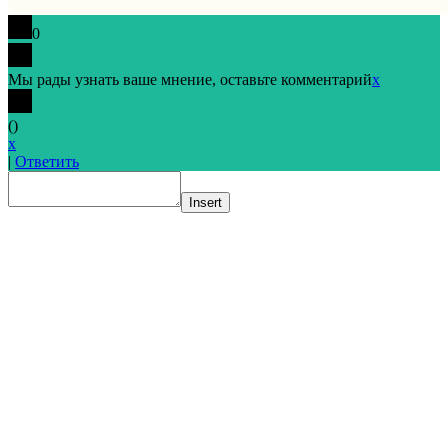
0
Мы рады узнать ваше мнение, оставьте комментарий
x
(
)
x
|
Ответить
Insert