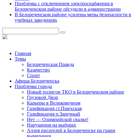
Проблемы с отключением электроснабжения в
Белореченском районе обсудили в администрации
В Белореченском районе усилены меры безопасности в
учебных заведениях
Главная
Темы
Белореченская Правда
Казачество
Спорт
Афиша Белореченска
Проблемы города
Новый полигон ТКО в Белореченском районе
Грузовой Двор
Карьеры в Великовечном
Газификация ст.Пшехская
Газификация п.Заречный
Нет — Олимпийской свалке!
Нарушения на выборах
Аллея писателей в Белореченске на грани
вымирания