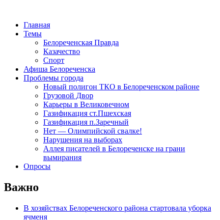
Главная
Темы
Белореченская Правда
Казачество
Спорт
Афиша Белореченска
Проблемы города
Новый полигон ТКО в Белореченском районе
Грузовой Двор
Карьеры в Великовечном
Газификация ст.Пшехская
Газификация п.Заречный
Нет — Олимпийской свалке!
Нарушения на выборах
Аллея писателей в Белореченске на грани
вымирания
Опросы
Важно
В хозяйствах Белореченского района стартовала уборка
ячменя