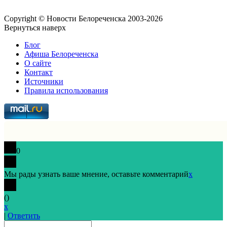
Copyright © Новости Белореченска 2003-2026
Вернуться наверх
Блог
Афиша Белореченска
О сайте
Контакт
Источники
Правила использования
0
Мы рады узнать ваше мнение, оставьте комментарий
x
(
)
x
|
Ответить