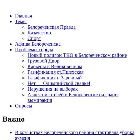
Главная
Темы
Белореченская Правда
Казачество
Спорт
Афиша Белореченска
Проблемы города
Новый полигон ТКО в Белореченском районе
Грузовой Двор
Карьеры в Великовечном
Газификация ст.Пшехская
Газификация п.Заречный
Нет — Олимпийской свалке!
Нарушения на выборах
Аллея писателей в Белореченске на грани
вымирания
Опросы
Важно
В хозяйствах Белореченского района стартовала уборка
ячменя