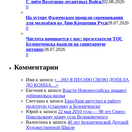
С днём Воздушно-десантных Войск!
02.08.2026
0
На хуторе Фадеевском прошли соревнования
для молодёжи ко Дню Крещения Руси
28.07.2026
0
Чистота начинается с нас: председатели ТОС
Белореченска вышли на санитарную
пятницу
28.07.2026
0
Комментарии
Имя
к записи
«…НО Я ПЕСНЮ СВОЮ ДОПЕЛА
ДО КОНЦА…»
Евгения
к записи
Власти Новороссийска лишают
добровольца жилья
Светлана
к записи
ЕвроХим запустил в работу
пилотную установку в Белореченске
Юрий
к записи
22 мая 2010 года — 98 лет Свято-
Никольскому храму села Великовечного
Валентина
к записи
40 лет белореченской Детской
Художественной Школе