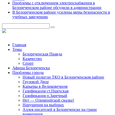
Проблемы с отключением электроснабжения в
Белореченском районе обсудили в администрации
В Белореченском районе усилены меры безопасности в
учебных заведениях
Главная
Темы
Белореченская Правда
Казачество
Спорт
Афиша Белореченска
Проблемы города
Новый полигон ТКО в Белореченском районе
Грузовой Двор
Карьеры в Великовечном
Газификация ст.Пшехская
Газификация п.Заречный
Нет — Олимпийской свалке!
Нарушения на выборах
Аллея писателей в Белореченске на грани
вымирания