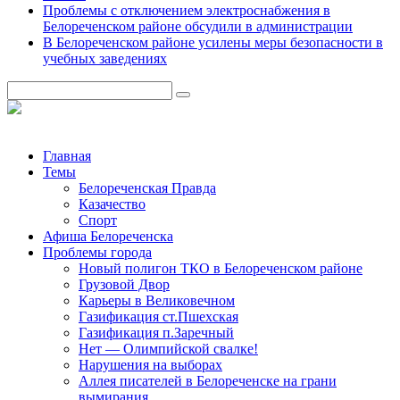
Проблемы с отключением электроснабжения в
Белореченском районе обсудили в администрации
В Белореченском районе усилены меры безопасности в
учебных заведениях
Главная
Темы
Белореченская Правда
Казачество
Спорт
Афиша Белореченска
Проблемы города
Новый полигон ТКО в Белореченском районе
Грузовой Двор
Карьеры в Великовечном
Газификация ст.Пшехская
Газификация п.Заречный
Нет — Олимпийской свалке!
Нарушения на выборах
Аллея писателей в Белореченске на грани
вымирания