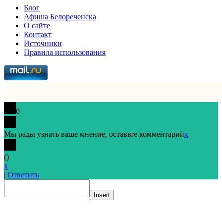
Блог
Афиша Белореченска
О сайте
Контакт
Источники
Правила использования
0
Мы рады узнать ваше мнение, оставьте комментарий
x
(
)
x
|
Ответить
Insert