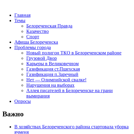
Главная
Темы
Белореченская Правда
Казачество
Спорт
Афиша Белореченска
Проблемы города
Новый полигон ТКО в Белореченском районе
Грузовой Двор
Карьеры в Великовечном
Газификация ст.Пшехская
Газификация п.Заречный
Нет — Олимпийской свалке!
Нарушения на выборах
Аллея писателей в Белореченске на грани
вымирания
Опросы
Важно
В хозяйствах Белореченского района стартовала уборка
ячменя