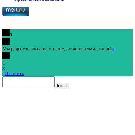
0
Мы рады узнать ваше мнение, оставьте комментарий
x
(
)
x
|
Ответить
Insert