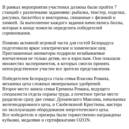
В рамках мероприятия участники должны были пройти 7
станций с различными заданиями: рыбалка, твистер, поделки,
рисунки, баскетбол и викторины, связанные с физикой и
химией. За выполнение каждого задания начислялись баллы,
которые в конце помогли определить победителей
соревнования.
Помимо активной игровой части для гостей Белорадуса
подготовили яркое электрическое и химическое шоу.
Приглашенные аниматоры подарили незабываемые
впечатления не только детям, но и взрослым. Они показали
множество экспериментов, в которых смогли принять
непосредственное участие все зрители представления.
Победителем Белорадуса стала семья Власова Романа,
механика цеха сложных минеральных удобрений.
Второе место заняла семья Еремина Романа, ведущего
специалиста отдела охраны труда, а почетное третье место
разделили сразу две семьи: Дунаевского Максима, начальника
железнодорожного цеха, и Скобелкиной Кристины, мастера
по эксплуатации оборудования энергетического цеха.
Все победители и призеры были торжественно награждены
кубками, медалями и сертификатами OZON.