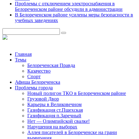
Проблемы с отключением электроснабжения в
Белореченском районе обсудили в администрации
В Белореченском районе усилены меры безопасности в
учебных заведениях
Главная
Темы
Белореченская Правда
Казачество
Спорт
Афиша Белореченска
Проблемы города
Новый полигон ТКО в Белореченском районе
Грузовой Двор
Карьеры в Великовечном
Газификация ст.Пшехская
Газификация п.Заречный
Нет — Олимпийской свалке!
Нарушения на выборах
Аллея писателей в Белореченске на грани
вымирания