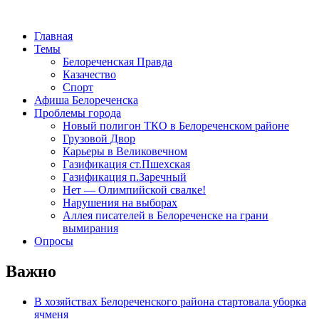
Главная
Темы
Белореченская Правда
Казачество
Спорт
Афиша Белореченска
Проблемы города
Новый полигон ТКО в Белореченском районе
Грузовой Двор
Карьеры в Великовечном
Газификация ст.Пшехская
Газификация п.Заречный
Нет — Олимпийской свалке!
Нарушения на выборах
Аллея писателей в Белореченске на грани
вымирания
Опросы
Важно
В хозяйствах Белореченского района стартовала уборка
ячменя