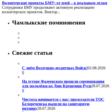
Волонтерские проекты БМУ: от идей – к реальным делам
Сотрудники БМУ продолжают активную реализацию
волонтерских проектов. Виктор...
Чамлыкские поминовения
Свежие статьи
С днём Воздушно-десантных Войск!
02.08.2026
0
На хуторе Фадеевском прошли соревнования
для молодёжи ко Дню Крещения Руси
28.07.2026
0
Чистота начинается с нас: председатели ТОС
Белореченска вышли на санитарную
пятницу
28.07.2026