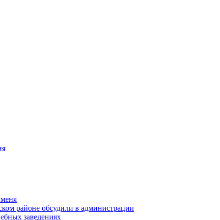
ия
чменя
ском районе обсудили в администрации
чебных заведениях