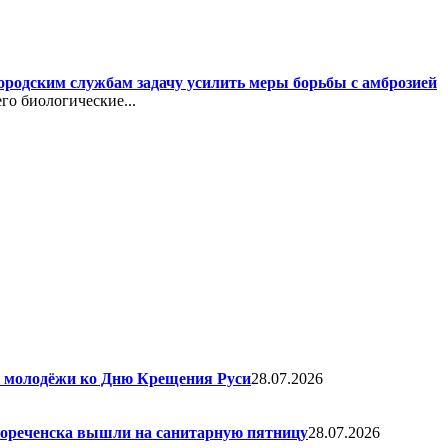
ородским службам задачу усилить меры борьбы с амброзией
го биологические...
я молодёжи ко Дню Крещения Руси
28.07.2026
елореченска вышли на санитарную пятницу
28.07.2026