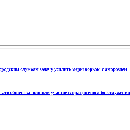
ородским службам задачу усилить меры борьбы с амброзией
чьего общества приняли участие в праздничном богослужении