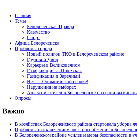
Главная
Темы
Белореченская Правда
Казачество
Спорт
Афиша Белореченска
Проблемы города
Новый полигон ТКО в Белореченском районе
Грузовой Двор
Карьеры в Великовечном
Газификация ст.Пшехская
Газификация п.Заречный
Нет — Олимпийской свалке!
Нарушения на выборах
Аллея писателей в Белореченске на грани вымиран
Опросы
Важно
В хозяйствах Белореченского района стартовала уборка я
Проблемы с отключением электроснабжения в Белоречен
В Белореченском районе усилены меры безопасности в у