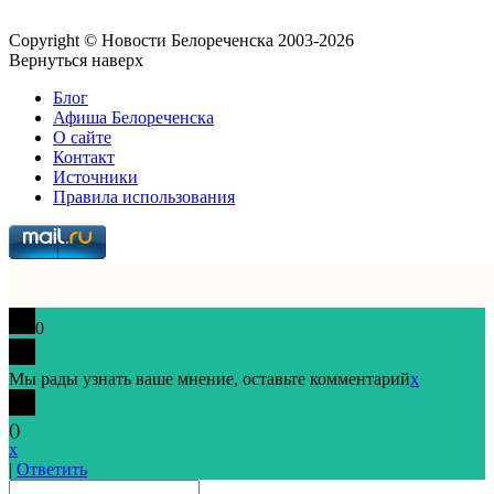
Copyright © Новости Белореченска 2003-2026
Вернуться наверх
Блог
Афиша Белореченска
О сайте
Контакт
Источники
Правила использования
0
Мы рады узнать ваше мнение, оставьте комментарий
x
(
)
x
|
Ответить