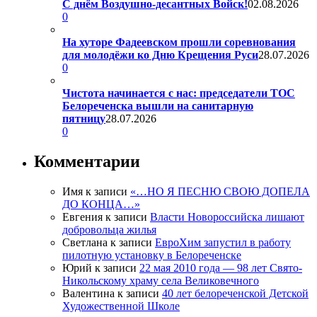
С днём Воздушно-десантных Войск!
02.08.2026
0
На хуторе Фадеевском прошли соревнования
для молодёжи ко Дню Крещения Руси
28.07.2026
0
Чистота начинается с нас: председатели ТОС
Белореченска вышли на санитарную
пятницу
28.07.2026
0
Комментарии
Имя
к записи
«…НО Я ПЕСНЮ СВОЮ ДОПЕЛА
ДО КОНЦА…»
Евгения
к записи
Власти Новороссийска лишают
добровольца жилья
Светлана
к записи
ЕвроХим запустил в работу
пилотную установку в Белореченске
Юрий
к записи
22 мая 2010 года — 98 лет Свято-
Никольскому храму села Великовечного
Валентина
к записи
40 лет белореченской Детской
Художественной Школе