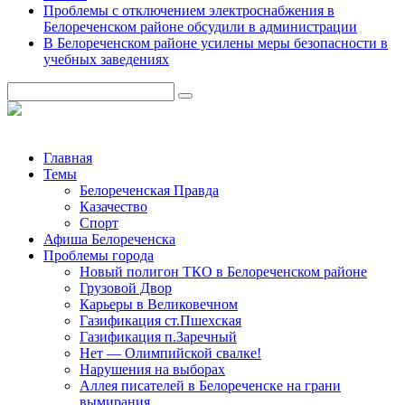
Проблемы с отключением электроснабжения в
Белореченском районе обсудили в администрации
В Белореченском районе усилены меры безопасности в
учебных заведениях
Главная
Темы
Белореченская Правда
Казачество
Спорт
Афиша Белореченска
Проблемы города
Новый полигон ТКО в Белореченском районе
Грузовой Двор
Карьеры в Великовечном
Газификация ст.Пшехская
Газификация п.Заречный
Нет — Олимпийской свалке!
Нарушения на выборах
Аллея писателей в Белореченске на грани
вымирания