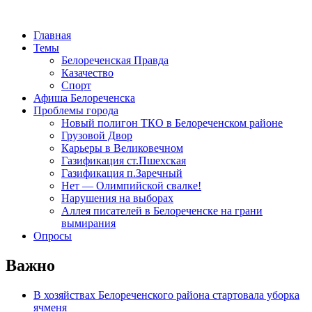
Главная
Темы
Белореченская Правда
Казачество
Спорт
Афиша Белореченска
Проблемы города
Новый полигон ТКО в Белореченском районе
Грузовой Двор
Карьеры в Великовечном
Газификация ст.Пшехская
Газификация п.Заречный
Нет — Олимпийской свалке!
Нарушения на выборах
Аллея писателей в Белореченске на грани
вымирания
Опросы
Важно
В хозяйствах Белореченского района стартовала уборка
ячменя