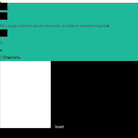
0
Мы рады узнать ваше мнение, оставьте комментарий
x
(
)
x
|
Ответить
Insert