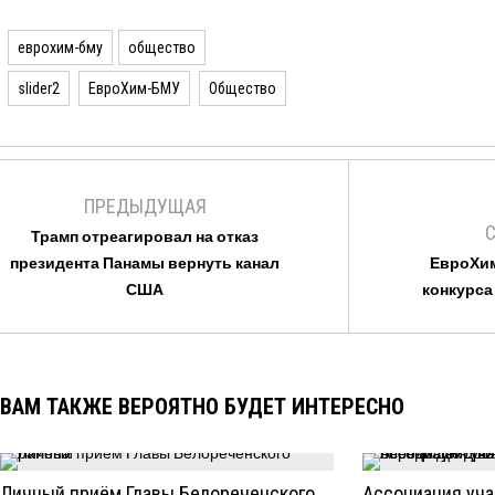
еврохим-бму
общество
slider2
ЕвроХим-БМУ
Общество
ПРЕДЫДУЩАЯ
Трамп отреагировал на отказ
президента Панамы вернуть канал
ЕвроХим
США
конкурса
ВАМ ТАКЖЕ ВЕРОЯТНО БУДЕТ ИНТЕРЕСНО
Личный приём Главы Белореченского
Ассоциация уча