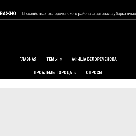
ВАЖНО
В хозяйствах Белореченского района стартовала уборка ячм
Проблемы с отключением электроснабжения в Белореченско
районе обсудили в администрации
В Белореченском районе усилены меры безопасности в учеб
ГЛАВНАЯ
ТЕМЫ
АФИША БЕЛОРЕЧЕНСКА
заведениях
ПРОБЛЕМЫ ГОРОДА
ОПРОСЫ