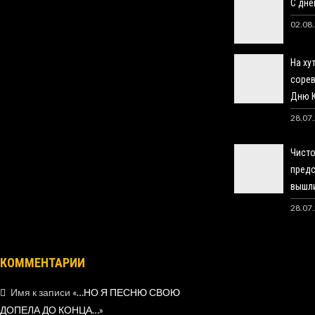
С днё
02.08
На ху
сорев
Дню 
28.07
Чисто
предс
вышли
28.07
КОММЕНТАРИИ
Имя
к записи
«…НО Я ПЕСНЮ СВОЮ
ДОПЕЛА ДО КОНЦА…»