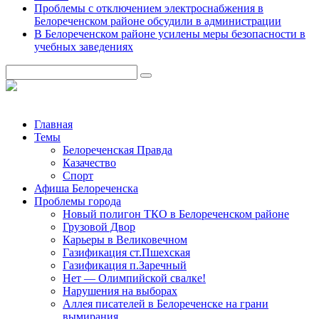
Проблемы с отключением электроснабжения в
Белореченском районе обсудили в администрации
В Белореченском районе усилены меры безопасности в
учебных заведениях
Главная
Темы
Белореченская Правда
Казачество
Спорт
Афиша Белореченска
Проблемы города
Новый полигон ТКО в Белореченском районе
Грузовой Двор
Карьеры в Великовечном
Газификация ст.Пшехская
Газификация п.Заречный
Нет — Олимпийской свалке!
Нарушения на выборах
Аллея писателей в Белореченске на грани
вымирания