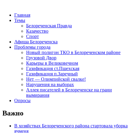
Главная
Темы
Белореченская Правда
Казачество
Спорт
Афиша Белореченска
Проблемы города
Новый полигон ТКО в Белореченском районе
Грузовой Двор
Карьеры в Великовечном
Газификация ст.Пшехская
Газификация п.Заречный
Нет — Олимпийской свалке!
Нарушения на выборах
Аллея писателей в Белореченске на грани
вымирания
Опросы
Важно
В хозяйствах Белореченского района стартовала уборка
ячменя