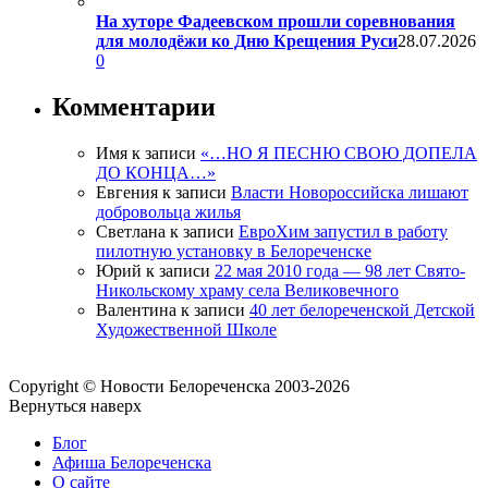
На хуторе Фадеевском прошли соревнования
для молодёжи ко Дню Крещения Руси
28.07.2026
0
Комментарии
Имя
к записи
«…НО Я ПЕСНЮ СВОЮ ДОПЕЛА
ДО КОНЦА…»
Евгения
к записи
Власти Новороссийска лишают
добровольца жилья
Светлана
к записи
ЕвроХим запустил в работу
пилотную установку в Белореченске
Юрий
к записи
22 мая 2010 года — 98 лет Свято-
Никольскому храму села Великовечного
Валентина
к записи
40 лет белореченской Детской
Художественной Школе
Copyright © Новости Белореченска 2003-2026
Вернуться наверх
Блог
Афиша Белореченска
О сайте