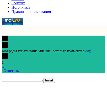
Контакт
Источники
Правила использования
0
Мы рады узнать ваше мнение, оставьте комментарий
x
(
)
x
|
Ответить
Insert