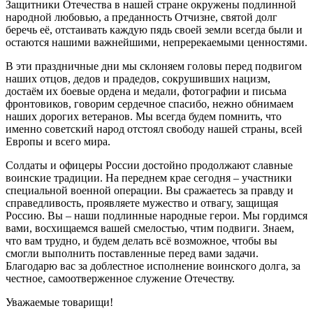
Защитники Отечества в нашей стране окружены подлинной
народной любовью, а преданность Отчизне, святой долг
беречь её, отстаивать каждую пядь своей земли всегда были и
остаются нашими важнейшими, непререкаемыми ценностями.
В эти праздничные дни мы склоняем головы перед подвигом
наших отцов, дедов и прадедов, сокрушивших нацизм,
достаём их боевые ордена и медали, фотографии и письма
фронтовиков, говорим сердечное спасибо, нежно обнимаем
наших дорогих ветеранов. Мы всегда будем помнить, что
именно советский народ отстоял свободу нашей страны, всей
Европы и всего мира.
Солдаты и офицеры России достойно продолжают славные
воинские традиции. На переднем крае сегодня – участники
специальной военной операции. Вы сражаетесь за правду и
справедливость, проявляете мужество и отвагу, защищая
Россию. Вы – наши подлинные народные герои. Мы гордимся
вами, восхищаемся вашей смелостью, чтим подвиги. Знаем,
что вам трудно, и будем делать всё возможное, чтобы вы
смогли выполнить поставленные перед вами задачи.
Благодарю вас за доблестное исполнение воинского долга, за
честное, самоотверженное служение Отечеству.
Уважаемые товарищи!