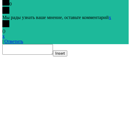
0
Мы рады узнать ваше мнение, оставьте комментарий
x
(
)
x
|
Ответить
Insert