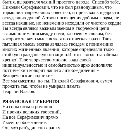
бытия, выразителя чаяний простого народа. Спасибо тебе,
Николай Серафимович, что не был равнодушным, что
тормошил задремавших совестью, и призывал к щедрости
оскудевших душой.А твои посвящения добрым людям, не
всегда изящные, но неизменно исходили от чистого сердца.
Ты всегда являлся важным звеном в творческой цепи
взаимопонимания между нами, ключевым словом, без
которого теряет смысл всякая поэтическая фраза. Твоя
пытливая мысль всегда являлась гвоздем к пониманию
многих жизненных явлений, которые определяли твою
стойкую гражданскую позицию.И этот гвоздь ты забивал
крепко! Твое творчество многие годы своей
индивидуальностью и самобытностью ярко дополняло
поэтический колорит нашего литобъединения »
Белореченские родники»
Все мы смертны, но ты, Николай Серафимович, сумел
прожить так, чтобы не умирала память.
Георгий Власов.
РЯЗАНСКАЯ ГУБЕРНИЯ
На горы поэм и романов
И прочих великих творений,
На все Серафимович прямо
Имеет особое мнение.
Он, муз разбудив спозаранку.