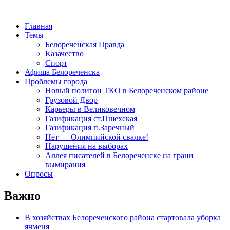
Главная
Темы
Белореченская Правда
Казачество
Спорт
Афиша Белореченска
Проблемы города
Новый полигон ТКО в Белореченском районе
Грузовой Двор
Карьеры в Великовечном
Газификация ст.Пшехская
Газификация п.Заречный
Нет — Олимпийской свалке!
Нарушения на выборах
Аллея писателей в Белореченске на грани
вымирания
Опросы
Важно
В хозяйствах Белореченского района стартовала уборка
ячменя