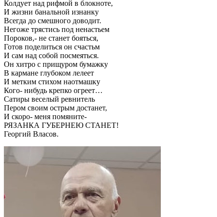
Колдует над рифмой в блокноте,
И жизни банальной изнанку
Всегда до смешного доводит.
Негоже трястись под ненастьем
Пороков,- не станет бояться,
Готов поделиться он счастьм
И сам над собой посмеяться.
Он хитро с прищуром бумажку
В кармане глубоком лелеет
И метким стихом наотмашку
Кого- нибудь крепко огреет…
Сатиры веселый ревнитель
Пером своим острым достанет,
И скоро- меня помяните-
РЯЗАНКА ГУБЕРНЕЮ СТАНЕТ!
Георгий Власов.