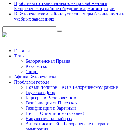
Проблемы с отключением электроснабжения в
Белореченском районе обсудили в администрации
В Белореченском районе усилены меры безопасности в
учебных заведениях
Главная
Темы
Белореченская Правда
Казачество
Спорт
Афиша Белореченска
Проблемы города
Новый полигон ТКО в Белореченском районе
Грузовой Двор
Карьеры в Великовечном
Газификация ст.Пшехская
Газификация п.Заречный
Нет — Олимпийской свалке!
Нарушения на выборах
Аллея писателей в Белореченске на грани
вымирания