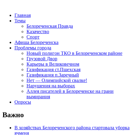
Главная
Темы
Белореченская Правда
Казачество
Спорт
Афиша Белореченска
Проблемы города
Новый полигон ТКО в Белореченском районе
Грузовой Двор
Карьеры в Великовечном
Газификация ст.Пшехская
Газификация п.Заречный
Нет — Олимпийской свалке!
Нарушения на выборах
Аллея писателей в Белореченске на грани
вымирания
Опросы
Важно
В хозяйствах Белореченского района стартовала уборка
ячменя