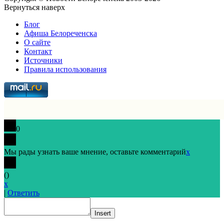
Вернуться наверх
Блог
Афиша Белореченска
О сайте
Контакт
Источники
Правила использования
0
Мы рады узнать ваше мнение, оставьте комментарий
x
(
)
x
|
Ответить
Insert