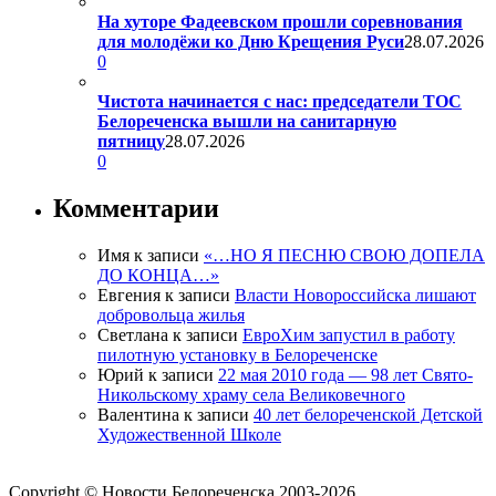
На хуторе Фадеевском прошли соревнования
для молодёжи ко Дню Крещения Руси
28.07.2026
0
Чистота начинается с нас: председатели ТОС
Белореченска вышли на санитарную
пятницу
28.07.2026
0
Комментарии
Имя
к записи
«…НО Я ПЕСНЮ СВОЮ ДОПЕЛА
ДО КОНЦА…»
Евгения
к записи
Власти Новороссийска лишают
добровольца жилья
Светлана
к записи
ЕвроХим запустил в работу
пилотную установку в Белореченске
Юрий
к записи
22 мая 2010 года — 98 лет Свято-
Никольскому храму села Великовечного
Валентина
к записи
40 лет белореченской Детской
Художественной Школе
Copyright © Новости Белореченска 2003-2026