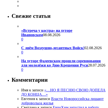
Свежие статьи
«Встреча у костра» на хуторе
Ивановском
08.08.2026
0
С днём Воздушно-десантных Войск!
02.08.2026
0
На хуторе Фадеевском прошли соревнования
для молодёжи ко Дню Крещения Руси
28.07.2026
0
Комментарии
Имя
к записи
«…НО Я ПЕСНЮ СВОЮ ДОПЕЛА
ДО КОНЦА…»
Евгения
к записи
Власти Новороссийска лишают
добровольца жилья
Светлана
к записи
ЕвроХим запустил в работу