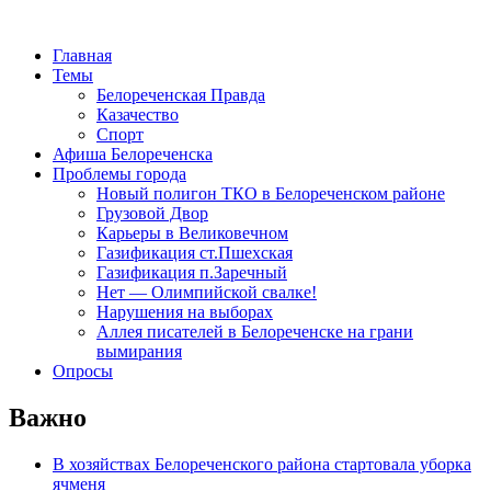
Главная
Темы
Белореченская Правда
Казачество
Спорт
Афиша Белореченска
Проблемы города
Новый полигон ТКО в Белореченском районе
Грузовой Двор
Карьеры в Великовечном
Газификация ст.Пшехская
Газификация п.Заречный
Нет — Олимпийской свалке!
Нарушения на выборах
Аллея писателей в Белореченске на грани
вымирания
Опросы
Важно
В хозяйствах Белореченского района стартовала уборка
ячменя