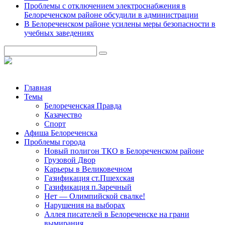
Проблемы с отключением электроснабжения в
Белореченском районе обсудили в администрации
В Белореченском районе усилены меры безопасности в
учебных заведениях
Главная
Темы
Белореченская Правда
Казачество
Спорт
Афиша Белореченска
Проблемы города
Новый полигон ТКО в Белореченском районе
Грузовой Двор
Карьеры в Великовечном
Газификация ст.Пшехская
Газификация п.Заречный
Нет — Олимпийской свалке!
Нарушения на выборах
Аллея писателей в Белореченске на грани
вымирания