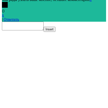
(
)
x
|
Ответить
Insert