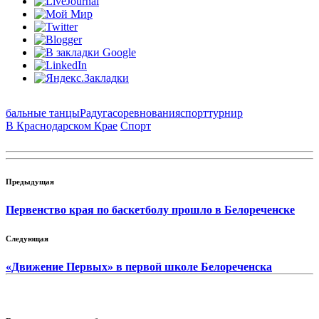
бальные танцы
Радуга
соревнования
спорт
турнир
В Краснодарском Крае
Спорт
Предыдущая
Первенство края по баскетболу прошло в Белореченске
Следующая
«Движение Первых» в первой школе Белореченска