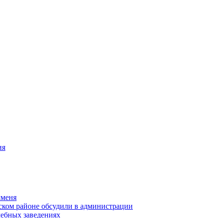
ия
чменя
ском районе обсудили в администрации
чебных заведениях