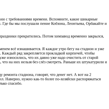
вии с требованиями времени. Вспомните, какие шикарные
ы. Где бы мы послушали пение Кобзона, Леонтьева, Орбакайте и
раздники прекратились. Потом химзавод временно закрылся,
менем всё изнашивается. Я каждое утро бегу на стадион и уже
а. Каждый ряд закрепляется прокладкой кирпичей, чтобы
же износились, что их давно уже надо очистить от старой
что на них нельзя без слёз смотреть. Раньше их штукатурили и
 ремонта стадиона, говорят, что денег нет. А вот на 2
л. Наверно, нужно как-то более по-хозяйски распоряжаться
лько спасибо.