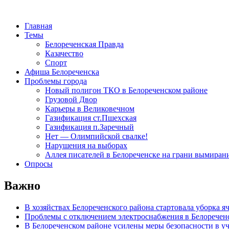
Главная
Темы
Белореченская Правда
Казачество
Спорт
Афиша Белореченска
Проблемы города
Новый полигон ТКО в Белореченском районе
Грузовой Двор
Карьеры в Великовечном
Газификация ст.Пшехская
Газификация п.Заречный
Нет — Олимпийской свалке!
Нарушения на выборах
Аллея писателей в Белореченске на грани вымиран
Опросы
Важно
В хозяйствах Белореченского района стартовала уборка я
Проблемы с отключением электроснабжения в Белоречен
В Белореченском районе усилены меры безопасности в у