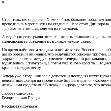
0
Строительство стадиона «Химик» было большим событием для 
проводились мероприятия на стадионе. Чего стоят Дни города,
т.д.? Вот на этом стадионе мы их и слушали.
А ещё были розыгрыши лотерей, где разыгрывались крупные в
спонсировать проведение праздников некому стало.
Но время идёт своим чередом, и всё меняется. Восстановил раб
давно обратила внимание, что разрушается северная трибуна. 
закрыть просветы между ступенями. теперь они рассыпались и 
вздыбленной штукатурки, а потом уже заново красить. Это дас
красили каждую весну.
Теперь уже 2 года ничего не делается, и последняя штукатурка 
непонятных фонаря на газоне возле бывшего здания «Космос» д
денежными средствами? В первую очередь делать то, что необх
Любовь Сазонова.
Белореченская Правда
Рассказать друзьям: