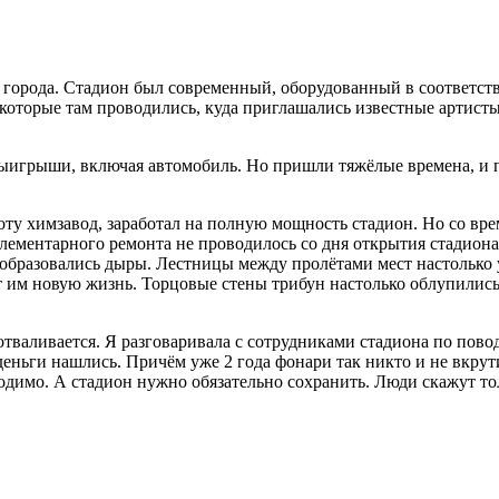
города. Стадион был современный, оборудованный в соответст
 которые там проводились, куда приглашались известные артист
ыигрыши, включая автомобиль. Но пришли тяжёлые времена, и п
оту химзавод, заработал на полную мощность стадион. Но со вре
Элементарного ремонта не проводилось со дня открытия стадион
образовались дыры. Лестницы между пролётами мест настолько у
т им новую жизнь. Торцовые стены трибун настолько облупились, 
отваливается. Я разговаривала с сотрудниками стадиона по поводу
еньги нашлись. Причём уже 2 года фонари так никто и не вкрути
одимо. А стадион нужно обязательно сохранить. Люди скажут то