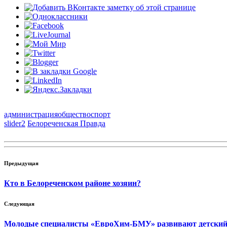
администрация
общество
спорт
slider2
Белореченская Правда
Предыдущая
Кто в Белореченском районе хозяин?
Следующая
Молодые специалисты «ЕвроХим-БМУ» развивают детский 