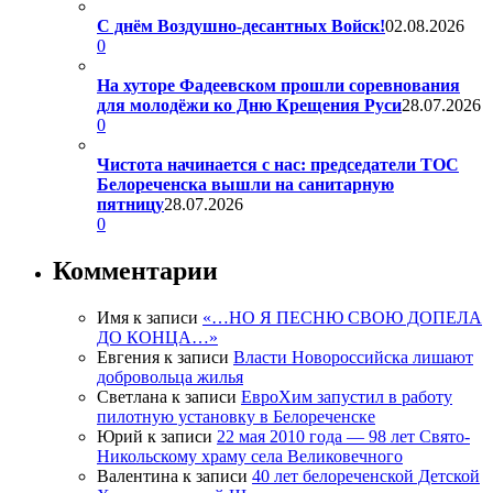
С днём Воздушно-десантных Войск!
02.08.2026
0
На хуторе Фадеевском прошли соревнования
для молодёжи ко Дню Крещения Руси
28.07.2026
0
Чистота начинается с нас: председатели ТОС
Белореченска вышли на санитарную
пятницу
28.07.2026
0
Комментарии
Имя
к записи
«…НО Я ПЕСНЮ СВОЮ ДОПЕЛА
ДО КОНЦА…»
Евгения
к записи
Власти Новороссийска лишают
добровольца жилья
Светлана
к записи
ЕвроХим запустил в работу
пилотную установку в Белореченске
Юрий
к записи
22 мая 2010 года — 98 лет Свято-
Никольскому храму села Великовечного
Валентина
к записи
40 лет белореченской Детской