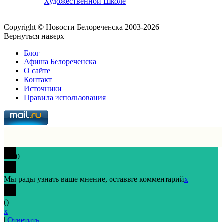
Художественной Школе
Copyright © Новости Белореченска 2003-2026
Вернуться наверх
Блог
Афиша Белореченска
О сайте
Контакт
Источники
Правила использования
0
Мы рады узнать ваше мнение, оставьте комментарий
x
(
)
x
|
Ответить