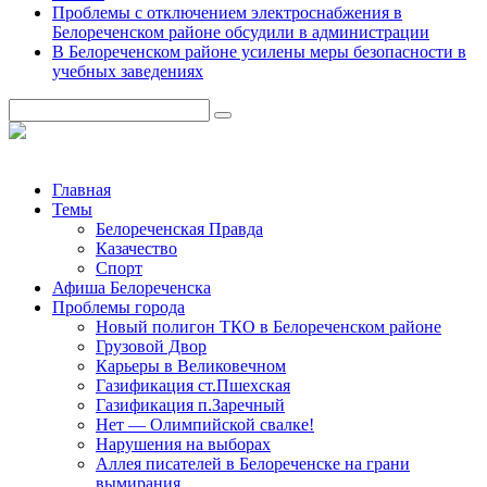
Проблемы с отключением электроснабжения в
Белореченском районе обсудили в администрации
В Белореченском районе усилены меры безопасности в
учебных заведениях
Главная
Темы
Белореченская Правда
Казачество
Спорт
Афиша Белореченска
Проблемы города
Новый полигон ТКО в Белореченском районе
Грузовой Двор
Карьеры в Великовечном
Газификация ст.Пшехская
Газификация п.Заречный
Нет — Олимпийской свалке!
Нарушения на выборах
Аллея писателей в Белореченске на грани
вымирания