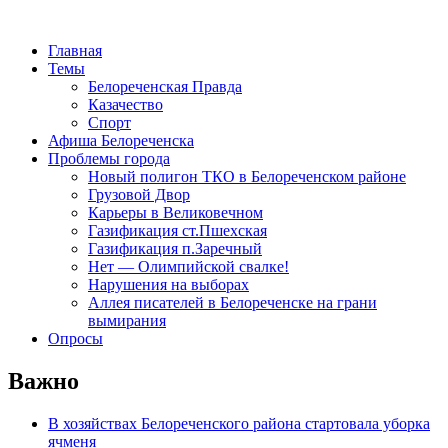
Главная
Темы
Белореченская Правда
Казачество
Спорт
Афиша Белореченска
Проблемы города
Новый полигон ТКО в Белореченском районе
Грузовой Двор
Карьеры в Великовечном
Газификация ст.Пшехская
Газификация п.Заречный
Нет — Олимпийской свалке!
Нарушения на выборах
Аллея писателей в Белореченске на грани
вымирания
Опросы
Важно
В хозяйствах Белореченского района стартовала уборка
ячменя