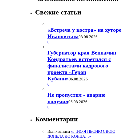
Свежие статьи
«Встреча у костра» на хуторе
Ивановском
08.08.2026
0
Губернатор края Вениамин
Кондратьев встретился с
финалистами кадрового
проекта «Герои
Кубани»
06.08.2026
0
Не пропустил - аварию
получил
06.08.2026
0
Комментарии
Имя
к записи
«…НО Я ПЕСНЮ СВОЮ
ДОПЕЛА ДО КОНЦА…»