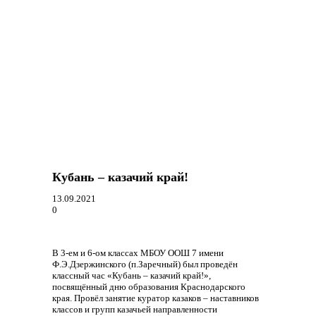
Кубань – казачий край!
13.09.2021
0
В 3-ем и 6-ом классах МБОУ ООШ 7 имени
Ф.Э.Дзержинского (п.Заречный) был проведён
классный час «Кубань – казачий край!»,
посвящённый дню образования Краснодарского
края. Провёл занятие куратор казаков – наставников
классов и групп казачьей направленности