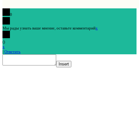
0
Мы рады узнать ваше мнение, оставьте комментарий
x
(
)
x
|
Ответить
Insert