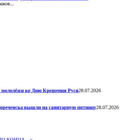
аков...
я молодёжи ко Дню Крещения Руси
28.07.2026
елореченска вышли на санитарную пятницу
28.07.2026
ДО КОНЦА…»