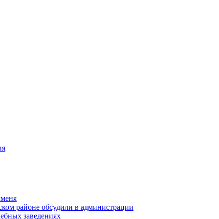
ия
чменя
ском районе обсудили в администрации
чебных заведениях