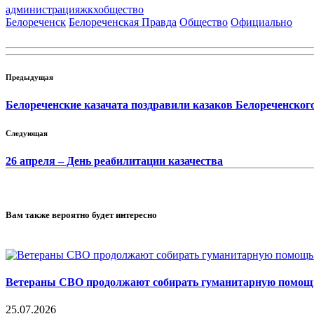
администрация
жкх
общество
Белореченск
Белореченская Правда
Общество
Официально
Предыдущая
Белореченские казачата поздравили казаков Белореченског
Следующая
26 апреля – День реабилитации казачества
Вам также вероятно будет интересно
Ветераны СВО продолжают собирать гуманитарную помощь 
25.07.2026