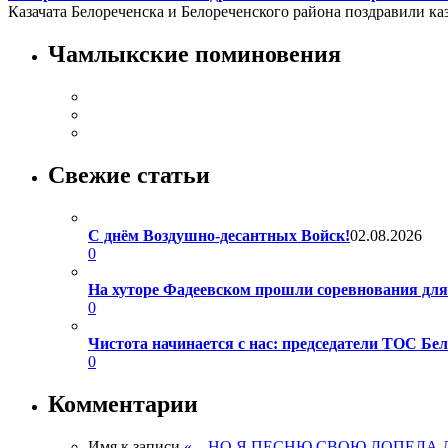
Казачата Белореченска и Белореченского района поздравили каз
Чамлыкские поминовения
Свежие статьи
С днём Воздушно-десантных Войск!
02.08.2026
0
На хуторе Фадеевском прошли соревнования дл
0
Чистота начинается с нас: председатели ТОС Б
0
Комментарии
Имя
к записи
«…НО Я ПЕСНЮ СВОЮ ДОПЕЛА 