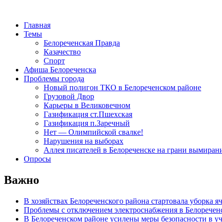
Главная
Темы
Белореченская Правда
Казачество
Спорт
Афиша Белореченска
Проблемы города
Новый полигон ТКО в Белореченском районе
Грузовой Двор
Карьеры в Великовечном
Газификация ст.Пшехская
Газификация п.Заречный
Нет — Олимпийской свалке!
Нарушения на выборах
Аллея писателей в Белореченске на грани вымиран
Опросы
Важно
В хозяйствах Белореченского района стартовала уборка я
Проблемы с отключением электроснабжения в Белоречен
В Белореченском районе усилены меры безопасности в у