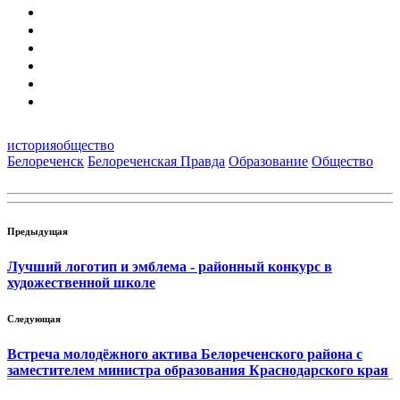
история
общество
Белореченск
Белореченская Правда
Образование
Общество
Предыдущая
Лучший логотип и эмблема - районный конкурс в
художественной школе
Следующая
Встреча молодёжного актива Белореченского района с
заместителем министра образования Краснодарского края