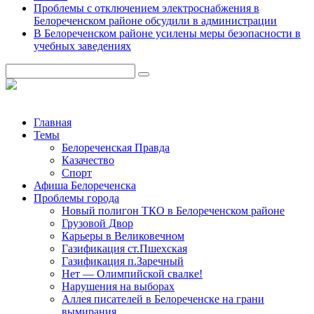
Проблемы с отключением электроснабжения в
Белореченском районе обсудили в администрации
В Белореченском районе усилены меры безопасности в
учебных заведениях
Главная
Темы
Белореченская Правда
Казачество
Спорт
Афиша Белореченска
Проблемы города
Новый полигон ТКО в Белореченском районе
Грузовой Двор
Карьеры в Великовечном
Газификация ст.Пшехская
Газификация п.Заречный
Нет — Олимпийской свалке!
Нарушения на выборах
Аллея писателей в Белореченске на грани
вымирания