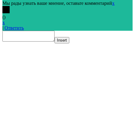
Мы рады узнать ваше мнение, оставьте комментарий
x
(
)
x
|
Ответить
Insert