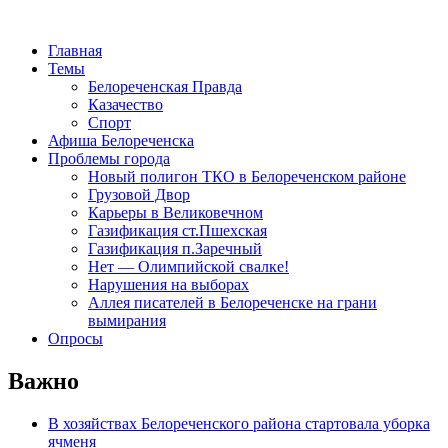
Главная
Темы
Белореченская Правда
Казачество
Спорт
Афиша Белореченска
Проблемы города
Новый полигон ТКО в Белореченском районе
Грузовой Двор
Карьеры в Великовечном
Газификация ст.Пшехская
Газификация п.Заречный
Нет — Олимпийской свалке!
Нарушения на выборах
Аллея писателей в Белореченске на грани
вымирания
Опросы
Важно
В хозяйствах Белореченского района стартовала уборка
ячменя