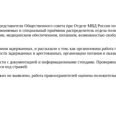
представители Общественного совета при Отделе МВД России по
обвиняемых и специальный приёмник распределитель отдела по
и, медицинским обеспечением, питанием, возможностью свобод
ия задержанных, и рассказали о том, как организована работа
ости задержанных и арестованных, организации питания и ока
сти с документацией и информационными стендами. Проверяющ
я под стражей.
ких не выявлено, работа правоохранителей оценена положитель