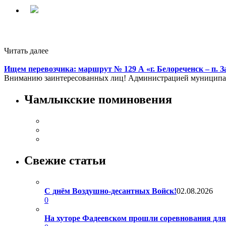
Читать далее
Ищем перевозчика: маршрут № 129 А «г. Белореченск – п. 
Вниманию заинтересованных лиц! Администрацией муниципаль
Чамлыкские поминовения
Свежие статьи
С днём Воздушно-десантных Войск!
02.08.2026
0
На хуторе Фадеевском прошли соревнования дл