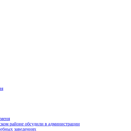
ия
чменя
ском районе обсудили в администрации
чебных заведениях