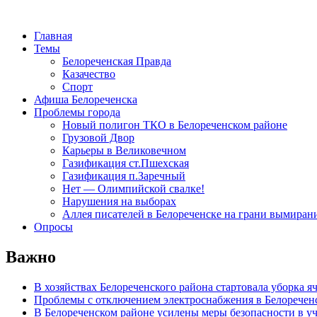
Главная
Темы
Белореченская Правда
Казачество
Спорт
Афиша Белореченска
Проблемы города
Новый полигон ТКО в Белореченском районе
Грузовой Двор
Карьеры в Великовечном
Газификация ст.Пшехская
Газификация п.Заречный
Нет — Олимпийской свалке!
Нарушения на выборах
Аллея писателей в Белореченске на грани вымиран
Опросы
Важно
В хозяйствах Белореченского района стартовала уборка я
Проблемы с отключением электроснабжения в Белоречен
В Белореченском районе усилены меры безопасности в у