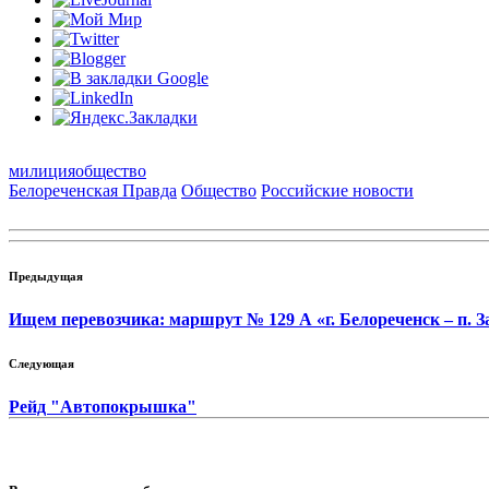
милиция
общество
Белореченская Правда
Общество
Российские новости
Предыдущая
Ищем перевозчика: маршрут № 129 А «г. Белореченск – п. 
Следующая
Рейд "Автопокрышка"