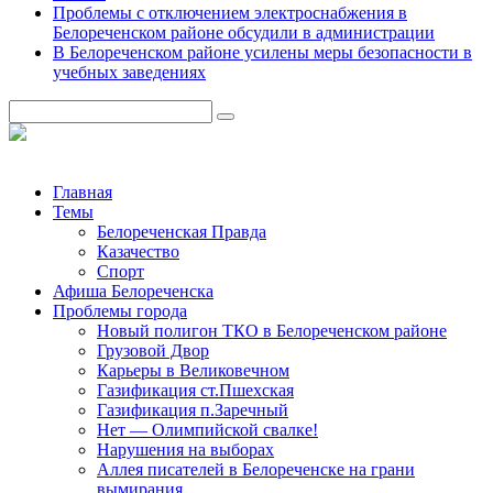
Проблемы с отключением электроснабжения в
Белореченском районе обсудили в администрации
В Белореченском районе усилены меры безопасности в
учебных заведениях
Главная
Темы
Белореченская Правда
Казачество
Спорт
Афиша Белореченска
Проблемы города
Новый полигон ТКО в Белореченском районе
Грузовой Двор
Карьеры в Великовечном
Газификация ст.Пшехская
Газификация п.Заречный
Нет — Олимпийской свалке!
Нарушения на выборах
Аллея писателей в Белореченске на грани
вымирания