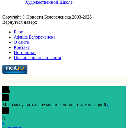
Художественной Школе
Copyright © Новости Белореченска 2003-2026
Вернуться наверх
Блог
Афиша Белореченска
О сайте
Контакт
Источники
Правила использования
0
Мы рады узнать ваше мнение, оставьте комментарий
x
(
)
x