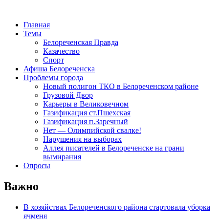
Главная
Темы
Белореченская Правда
Казачество
Спорт
Афиша Белореченска
Проблемы города
Новый полигон ТКО в Белореченском районе
Грузовой Двор
Карьеры в Великовечном
Газификация ст.Пшехская
Газификация п.Заречный
Нет — Олимпийской свалке!
Нарушения на выборах
Аллея писателей в Белореченске на грани
вымирания
Опросы
Важно
В хозяйствах Белореченского района стартовала уборка
ячменя