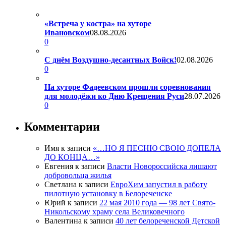
«Встреча у костра» на хуторе
Ивановском
08.08.2026
0
С днём Воздушно-десантных Войск!
02.08.2026
0
На хуторе Фадеевском прошли соревнования
для молодёжи ко Дню Крещения Руси
28.07.2026
0
Комментарии
Имя
к записи
«…НО Я ПЕСНЮ СВОЮ ДОПЕЛА
ДО КОНЦА…»
Евгения
к записи
Власти Новороссийска лишают
добровольца жилья
Светлана
к записи
ЕвроХим запустил в работу
пилотную установку в Белореченске
Юрий
к записи
22 мая 2010 года — 98 лет Свято-
Никольскому храму села Великовечного
Валентина
к записи
40 лет белореченской Детской