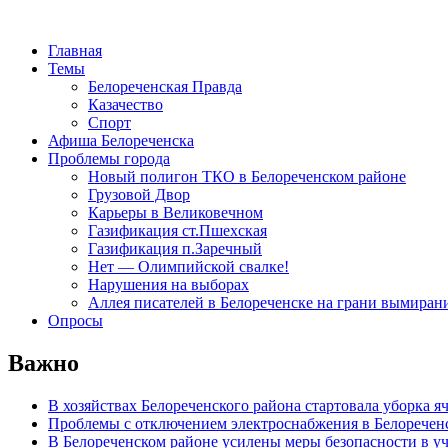
Главная
Темы
Белореченская Правда
Казачество
Спорт
Афиша Белореченска
Проблемы города
Новый полигон ТКО в Белореченском районе
Грузовой Двор
Карьеры в Великовечном
Газификация ст.Пшехская
Газификация п.Заречный
Нет — Олимпийской свалке!
Нарушения на выборах
Аллея писателей в Белореченске на грани вымиран
Опросы
Важно
В хозяйствах Белореченского района стартовала уборка я
Проблемы с отключением электроснабжения в Белоречен
В Белореченском районе усилены меры безопасности в у