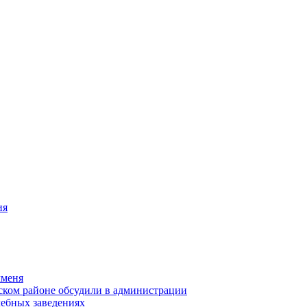
ия
чменя
ском районе обсудили в администрации
чебных заведениях