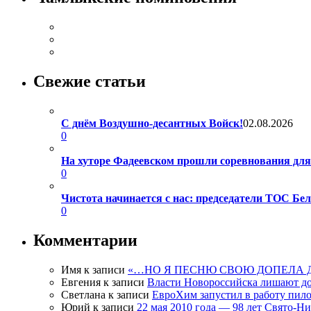
Свежие статьи
С днём Воздушно-десантных Войск!
02.08.2026
0
На хуторе Фадеевском прошли соревнования дл
0
Чистота начинается с нас: председатели ТОС Б
0
Комментарии
Имя
к записи
«…НО Я ПЕСНЮ СВОЮ ДОПЕЛА 
Евгения
к записи
Власти Новороссийска лишают д
Светлана
к записи
ЕвроХим запустил в работу пило
Юрий
к записи
22 мая 2010 года — 98 лет Свято-Н