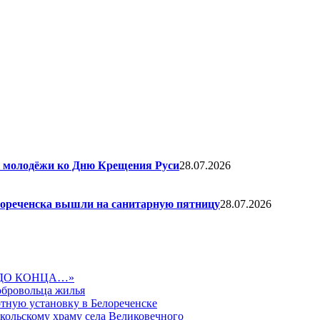
я молодёжи ко Дню Крещения Руси
28.07.2026
елореченска вышли на санитарную пятницу
28.07.2026
ДО КОНЦА…»
обровольца жилья
тную установку в Белореченске
икольскому храму села Великовечного