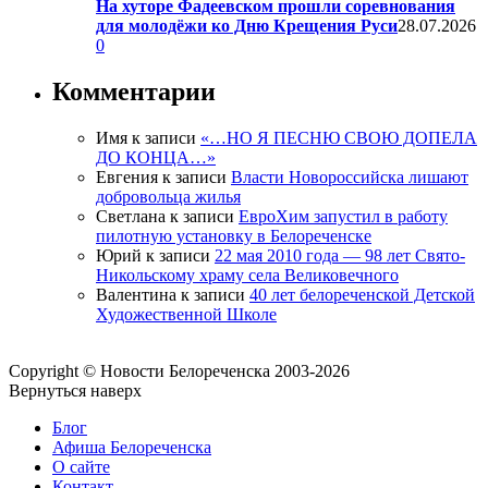
На хуторе Фадеевском прошли соревнования
для молодёжи ко Дню Крещения Руси
28.07.2026
0
Комментарии
Имя
к записи
«…НО Я ПЕСНЮ СВОЮ ДОПЕЛА
ДО КОНЦА…»
Евгения
к записи
Власти Новороссийска лишают
добровольца жилья
Светлана
к записи
ЕвроХим запустил в работу
пилотную установку в Белореченске
Юрий
к записи
22 мая 2010 года — 98 лет Свято-
Никольскому храму села Великовечного
Валентина
к записи
40 лет белореченской Детской
Художественной Школе
Copyright © Новости Белореченска 2003-2026
Вернуться наверх
Блог
Афиша Белореченска
О сайте
Контакт