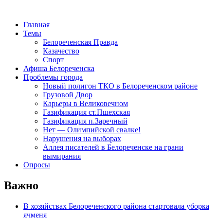
Главная
Темы
Белореченская Правда
Казачество
Спорт
Афиша Белореченска
Проблемы города
Новый полигон ТКО в Белореченском районе
Грузовой Двор
Карьеры в Великовечном
Газификация ст.Пшехская
Газификация п.Заречный
Нет — Олимпийской свалке!
Нарушения на выборах
Аллея писателей в Белореченске на грани
вымирания
Опросы
Важно
В хозяйствах Белореченского района стартовала уборка
ячменя