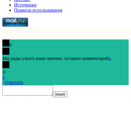
Источники
Правила использования
0
Мы рады узнать ваше мнение, оставьте комментарий
x
(
)
x
|
Ответить
Insert