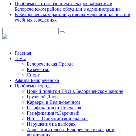
Проблемы с отключением электроснабжения в
Белореченском районе обсудили в администрации
В Белореченском районе усилены меры безопасности в
учебных заведениях
Главная
Темы
Белореченская Правда
Казачество
Спорт
Афиша Белореченска
Проблемы города
Новый полигон ТКО в Белореченском районе
Грузовой Двор
Карьеры в Великовечном
Газификация ст.Пшехская
Газификация п.Заречный
Нет — Олимпийской свалке!
Нарушения на выборах
Аллея писателей в Белореченске на грани
вымирания