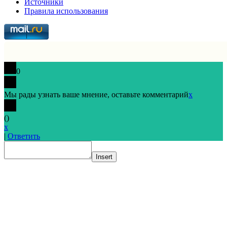
Источники
Правила использования
0
Мы рады узнать ваше мнение, оставьте комментарий
x
(
)
x
|
Ответить
Insert