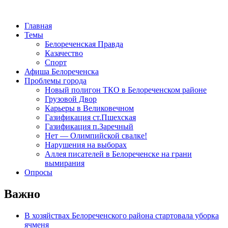
Главная
Темы
Белореченская Правда
Казачество
Спорт
Афиша Белореченска
Проблемы города
Новый полигон ТКО в Белореченском районе
Грузовой Двор
Карьеры в Великовечном
Газификация ст.Пшехская
Газификация п.Заречный
Нет — Олимпийской свалке!
Нарушения на выборах
Аллея писателей в Белореченске на грани
вымирания
Опросы
Важно
В хозяйствах Белореченского района стартовала уборка
ячменя