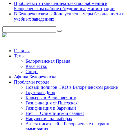
Проблемы с отключением электроснабжения в
Белореченском районе обсудили в администрации
В Белореченском районе усилены меры безопасности в
учебных заведениях
Главная
Темы
Белореченская Правда
Казачество
Спорт
Афиша Белореченска
Проблемы города
Новый полигон ТКО в Белореченском районе
Грузовой Двор
Карьеры в Великовечном
Газификация ст.Пшехская
Газификация п.Заречный
Нет — Олимпийской свалке!
Нарушения на выборах
Аллея писателей в Белореченске на грани
вымирания