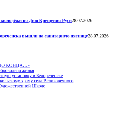
я молодёжи ко Дню Крещения Руси
28.07.2026
елореченска вышли на санитарную пятницу
28.07.2026
ДО КОНЦА…»
обровольца жилья
тную установку в Белореченске
икольскому храму села Великовечного
 Художественной Школе