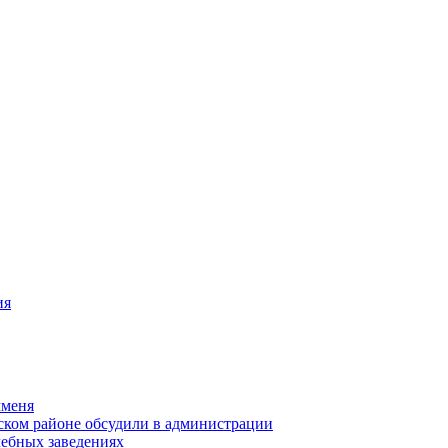
ия
чменя
ском районе обсудили в администрации
чебных заведениях