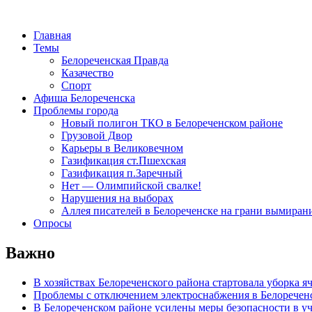
Главная
Темы
Белореченская Правда
Казачество
Спорт
Афиша Белореченска
Проблемы города
Новый полигон ТКО в Белореченском районе
Грузовой Двор
Карьеры в Великовечном
Газификация ст.Пшехская
Газификация п.Заречный
Нет — Олимпийской свалке!
Нарушения на выборах
Аллея писателей в Белореченске на грани вымиран
Опросы
Важно
В хозяйствах Белореченского района стартовала уборка я
Проблемы с отключением электроснабжения в Белоречен
В Белореченском районе усилены меры безопасности в у