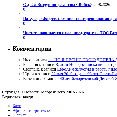
С днём Воздушно-десантных Войск!
02.08.2026
0
На хуторе Фадеевском прошли соревнования дл
0
Чистота начинается с нас: председатели ТОС Б
0
Комментарии
Имя
к записи
«…НО Я ПЕСНЮ СВОЮ ДОПЕЛА 
Евгения
к записи
Власти Новороссийска лишают д
Светлана
к записи
ЕвроХим запустил в работу пило
Юрий
к записи
22 мая 2010 года — 98 лет Свято-Н
Валентина
к записи
40 лет белореченской Детской
Copyright © Новости Белореченска 2003-2026
Вернуться наверх
Блог
Афиша Белореченска
О сайте