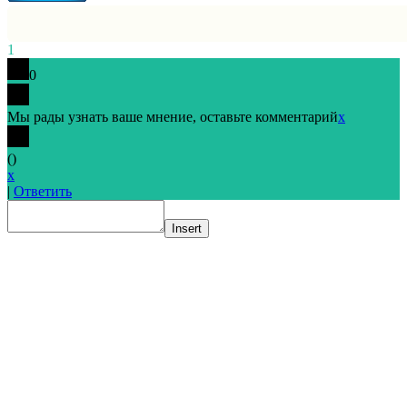
1
0
Мы рады узнать ваше мнение, оставьте комментарий
x
(
)
x
|
Ответить
Insert