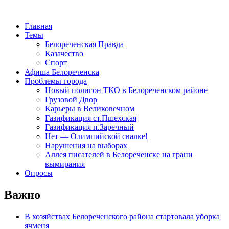
Главная
Темы
Белореченская Правда
Казачество
Спорт
Афиша Белореченска
Проблемы города
Новый полигон ТКО в Белореченском районе
Грузовой Двор
Карьеры в Великовечном
Газификация ст.Пшехская
Газификация п.Заречный
Нет — Олимпийской свалке!
Нарушения на выборах
Аллея писателей в Белореченске на грани
вымирания
Опросы
Важно
В хозяйствах Белореченского района стартовала уборка
ячменя