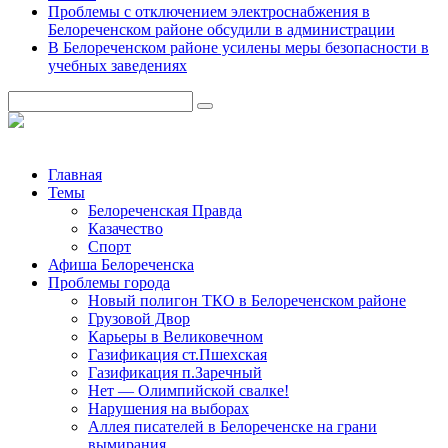
Проблемы с отключением электроснабжения в
Белореченском районе обсудили в администрации
В Белореченском районе усилены меры безопасности в
учебных заведениях
Главная
Темы
Белореченская Правда
Казачество
Спорт
Афиша Белореченска
Проблемы города
Новый полигон ТКО в Белореченском районе
Грузовой Двор
Карьеры в Великовечном
Газификация ст.Пшехская
Газификация п.Заречный
Нет — Олимпийской свалке!
Нарушения на выборах
Аллея писателей в Белореченске на грани
вымирания