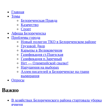
Главная
Темы
Белореченская Правда
Казачество
Спорт
Афиша Белореченска
Проблемы города
Новый полигон ТКО в Белореченском районе
Грузовой Двор
Карьеры в Великовечном
Газификация ст.Пшехская
Газификация п.Заречный
Нет — Олимпийской свалке!
Нарушения на выборах
Аллея писателей в Белореченске на грани
вымирания
Опросы
Важно
В хозяйствах Белореченского района стартовала уборка
ячменя