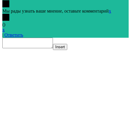
Мы рады узнать ваше мнение, оставьте комментарий
x
(
)
x
|
Ответить
Insert