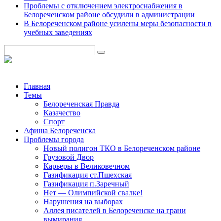
Проблемы с отключением электроснабжения в
Белореченском районе обсудили в администрации
В Белореченском районе усилены меры безопасности в
учебных заведениях
Главная
Темы
Белореченская Правда
Казачество
Спорт
Афиша Белореченска
Проблемы города
Новый полигон ТКО в Белореченском районе
Грузовой Двор
Карьеры в Великовечном
Газификация ст.Пшехская
Газификация п.Заречный
Нет — Олимпийской свалке!
Нарушения на выборах
Аллея писателей в Белореченске на грани
вымирания