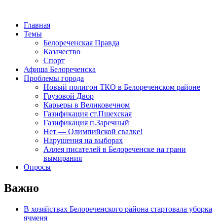
Главная
Темы
Белореченская Правда
Казачество
Спорт
Афиша Белореченска
Проблемы города
Новый полигон ТКО в Белореченском районе
Грузовой Двор
Карьеры в Великовечном
Газификация ст.Пшехская
Газификация п.Заречный
Нет — Олимпийской свалке!
Нарушения на выборах
Аллея писателей в Белореченске на грани
вымирания
Опросы
Важно
В хозяйствах Белореченского района стартовала уборка
ячменя