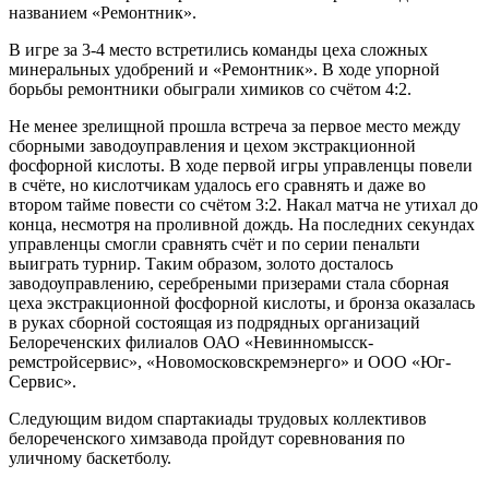
названием «Ремонтник».
В игре за 3-4 место встретились команды цеха сложных
минеральных удобрений и «Ремонтник». В ходе упорной
борьбы ремонтники обыграли химиков со счётом 4:2.
Не менее зрелищной прошла встреча за первое место между
сборными заводоуправления и цехом экстракционной
фосфорной кислоты. В ходе первой игры управленцы повели
в счёте, но кислотчикам удалось его сравнять и даже во
втором тайме повести со счётом 3:2. Накал матча не утихал до
конца, несмотря на проливной дождь. На последних секундах
управленцы смогли сравнять счёт и по серии пенальти
выиграть турнир. Таким образом, золото досталось
заводоуправлению, серебреными призерами стала сборная
цеха экстракционной фосфорной кислоты, и бронза оказалась
в руках сборной состоящая из подрядных организаций
Белореченских филиалов ОАО «Невинномысск-
ремстройсервис», «Новомосковскремэнерго» и ООО «Юг-
Сервис».
Следующим видом спартакиады трудовых коллективов
белореченского химзавода пройдут соревнования по
уличному баскетболу.