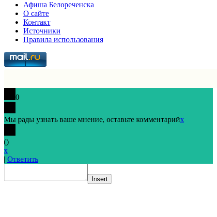
Афиша Белореченска
О сайте
Контакт
Источники
Правила использования
0
Мы рады узнать ваше мнение, оставьте комментарий
x
(
)
x
|
Ответить
Insert