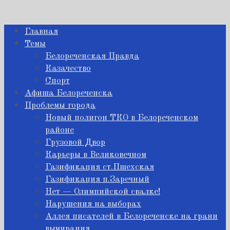
Главная
Темы
Белореченская Правда
Казачество
Спорт
Афиша Белореченска
Проблемы города
Новый полигон ТКО в Белореченском
районе
Грузовой Двор
Карьеры в Великовечном
Газификация ст.Пшехская
Газификация п.Заречный
Нет — Олимпийской свалке!
Нарушения на выборах
Аллея писателей в Белореченске на грани
вымирания