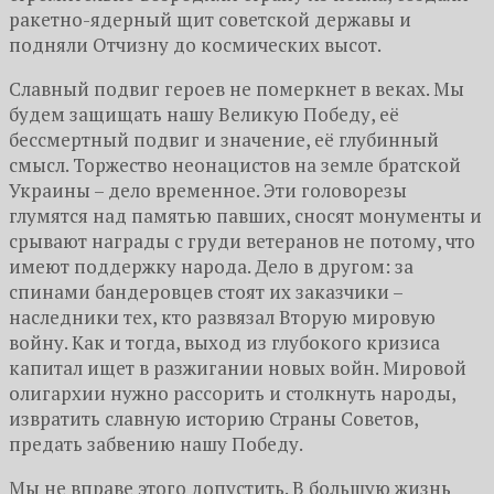
ракетно-ядерный щит советской державы и
подняли Отчизну до космических высот.
Славный подвиг героев не померкнет в веках. Мы
будем защищать нашу Великую Победу, её
бессмертный подвиг и значение, её глубинный
смысл. Торжество неонацистов на земле братской
Украины – дело временное. Эти головорезы
глумятся над памятью павших, сносят монументы и
срывают награды с груди ветеранов не потому, что
имеют поддержку народа. Дело в другом: за
спинами бандеровцев стоят их заказчики –
наследники тех, кто развязал Вторую мировую
войну. Как и тогда, выход из глубокого кризиса
капитал ищет в разжигании новых войн. Мировой
олигархии нужно рассорить и столкнуть народы,
извратить славную историю Страны Советов,
предать забвению нашу Победу.
Мы не вправе этого допустить. В большую жизнь