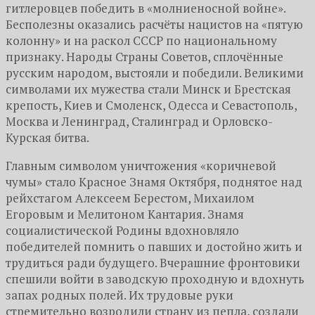
гитлеровцев победить в «молниеносной войне».
Бесполезны оказались расчёты нацистов на «пятую
колонну» и на раскол СССР по национальному
признаку. Народы Страны Советов, сплочённые
русским народом, выстояли и победили. Великими
символами их мужества стали Минск и Брестская
крепость, Киев и Смоленск, Одесса и Севастополь,
Москва и Ленинград, Сталинград и Орловско-
Курская битва.
Главным символом уничтожения «коричневой
чумы» стало Красное Знамя Октября, поднятое над
рейхстагом Алексеем Берестом, Михаилом
Егоровым и Мелитоном Кантария. Знамя
социалистической Родины вдохновляло
победителей помнить о павших и достойно жить и
трудиться ради будущего. Вчерашние фронтовики
спешили войти в заводскую проходную и вдохнуть
запах родных полей. Их трудовые руки
стремительно возродили страну из пепла, создали