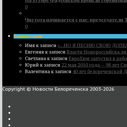
0
Чистота начинается с нас: председатели
0
Комментарии
Имя
к записи
«…НО Я ПЕСНЮ СВОЮ ДОПЕ
Евгения
к записи
Власти Новороссийска л
Светлана
к записи
ЕвроХим запустил в рабо
Юрий
к записи
22 мая 2010 года — 98 лет 
Валентина
к записи
40 лет белореченской 
Copyright © Новости Белореченска 2003-2026
Вернуться наверх
Блог
Афиша Белореченска
О сайте
Контакт