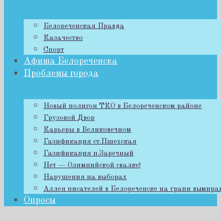
Белореченская Правда
Казачество
Спорт
Афиша Белореченска
Проблемы города
Новый полигон ТКО в Белореченском районе
Грузовой Двор
Карьеры в Великовечном
Газификация ст.Пшехская
Газификация п.Заречный
Нет — Олимпийской свалке!
Нарушения на выборах
Аллея писателей в Белореченске на грани вымира
Опросы