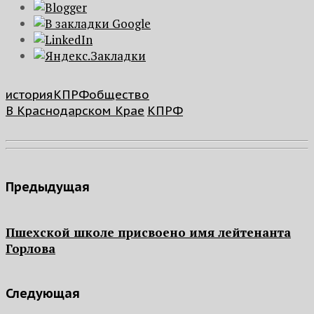
история
КПРФ
общество
В Краснодарском Крае
КПРФ
Предыдущая
Пшехской школе присвоено имя лейтенанта
Горлова
Следующая