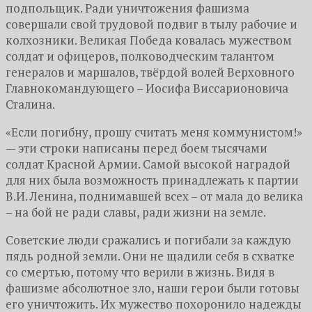
подпольщик. Ради уничтожения фашизма
совершали свой трудовой подвиг в тылу рабочие и
колхозники. Великая Победа ковалась мужеством
солдат и офицеров, полководческим талантом
генералов и маршалов, твёрдой волей Верховного
Главнокомандующего – Иосифа Виссарионовича
Сталина.
«Если погибну, прошу считать меня коммунистом!»
— эти строки написаны перед боем тысячами
солдат Красной Армии. Самой высокой наградой
для них была возможность принадлежать к партии
В.И. Ленина, поднимавшей всех – от мала до велика
– на бой не ради славы, ради жизни на земле.
Советские люди сражались и погибали за каждую
пядь родной земли. Они не щадили себя в схватке
со смертью, потому что верили в жизнь. Видя в
фашизме абсолютное зло, наши герои были готовы
его уничтожить. Их мужество похоронило надежды