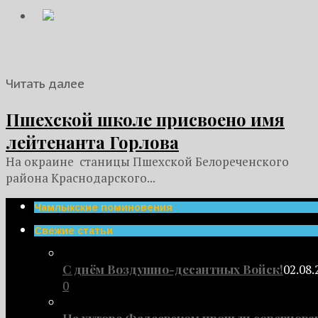
Читать далее
Пшехской школе присвоено имя
лейтенанта Горлова
На окраине станицы Пшехской Белореченского
района Краснодарского...
Чамлыкские поминовения
Свежие статьи
С днём Воздушно-десантных Войск!
02.08.
0
На хуторе Фадеевском прошли соревнова