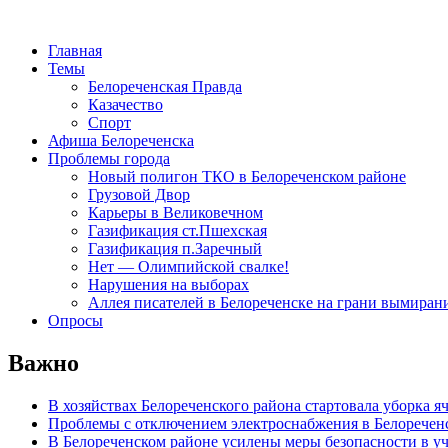
Главная
Темы
Белореченская Правда
Казачество
Спорт
Афиша Белореченска
Проблемы города
Новый полигон ТКО в Белореченском районе
Грузовой Двор
Карьеры в Великовечном
Газификация ст.Пшехская
Газификация п.Заречный
Нет — Олимпийской свалке!
Нарушения на выборах
Аллея писателей в Белореченске на грани вымиран
Опросы
Важно
В хозяйствах Белореченского района стартовала уборка я
Проблемы с отключением электроснабжения в Белоречен
В Белореченском районе усилены меры безопасности в у