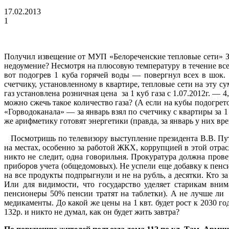
17.02.2013
1
Получил извещение от МУП «Белореченские тепловые сети» За
недоумение? Несмотря на плюсовую температуру в течение всег
вот подогрев 1 куба горячей воды — повергнул всех в шок.
счетчику, установленному в квартире, тепловые сети на эту 
газ установлена розничная цена за 1 куб газа с 1.07.2012г. — 4
можно сжечь такое количество газа? (А если на кубы подогрет
«Горводоканала» — за январь взял по счетчику с квартиры за 
же арифметику готовят энергетики (правда, за январь у них врем
Посмотришь по телевизору выступление президента В.В. Пути
на местах, особенно за работой ЖКХ, коррупцией в этой отра
никто не следит, одна говорильня. Прокуратура должна пров
приборов учета (общедомовых). Не успели еще добавку к пенси
на все продукты подпрыгнули и не на рубль, а десятки. Кто 
Или для видимости, что государство уделяет старикам вним
пенсионеры 50% пенсии тратят на таблетки). А не лучше ли 
медикаменты. До какой же цены на 1 квт. будет рост к 2030 год
132р. и никто не думал, как он будет жить завтра?