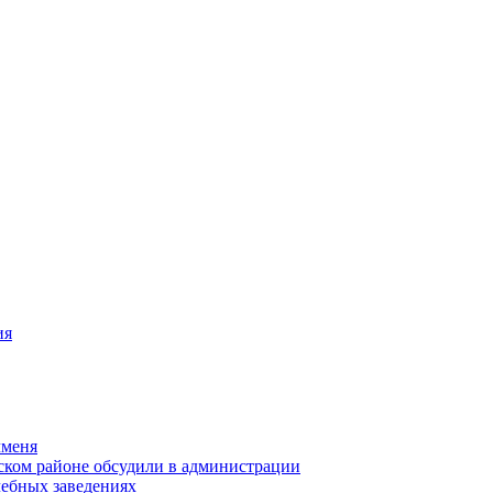
ия
чменя
ском районе обсудили в администрации
чебных заведениях