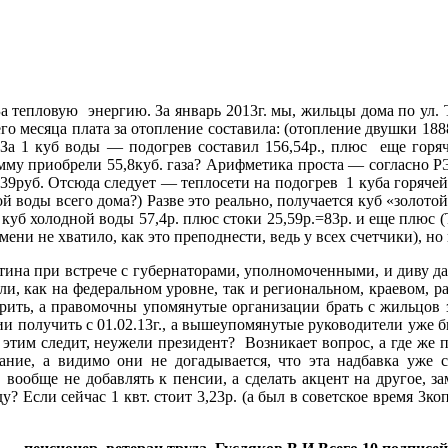
 тепловую энергию. За январь 2013г. мы, жильцы дома по ул. Т
о месяца плата за отопление составила: (отопление двушки 1888
 За 1 куб воды — подогрев составил 156,54р., плюс еще горя
сумму приобрели 55,8куб. газа? Арифметика проста — согласно 
,39руб. Отсюда следует — теплосети на подогрев 1 куба горячей в
ой воды всего дома?) Разве это реально, получается куб «золот
1 куб холодной воды 57,4р. плюс стоки 25,59р.=83р. и еще плюс 
ени не хватило, как это преподнести, ведь у всех счетчики), но 
на при встрече с губернаторами, уполномоченными, и диву дае
сли, как на федеральном уровне, так и региональном, краевом,
ерить, а правомочны упомянутые организации брать с жильцов
и получить с 01.02.13г., а вышеупомянутые руководители уже бы
за этим следит, неужели президент? Возникает вопрос, а где ж
ание, а видимо они не догадывается, что эта надбавка уже 
вообще не добавлять к пенсии, а сделать акцент на другое, за
у? Если сейчас 1 квт. стоит 3,23р. (а был в советское время 3к