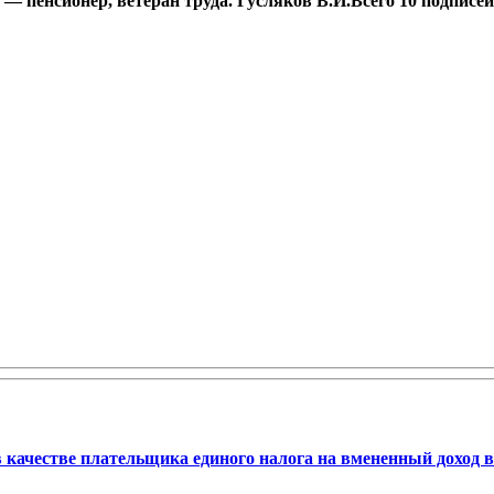
— пенсионер, ветеран труда. Гусляков В.И.Всего 10 подписей
 качестве плательщика единого налога на вмененный доход в 