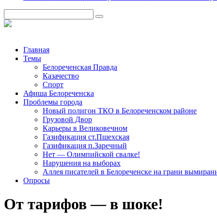
Главная
Темы
Белореченская Правда
Казачество
Спорт
Афиша Белореченска
Проблемы города
Новый полигон ТКО в Белореченском районе
Грузовой Двор
Карьеры в Великовечном
Газификация ст.Пшехская
Газификация п.Заречный
Нет — Олимпийской свалке!
Нарушения на выборах
Аллея писателей в Белореченске на грани вымиран
Опросы
От тарифов — в шоке!