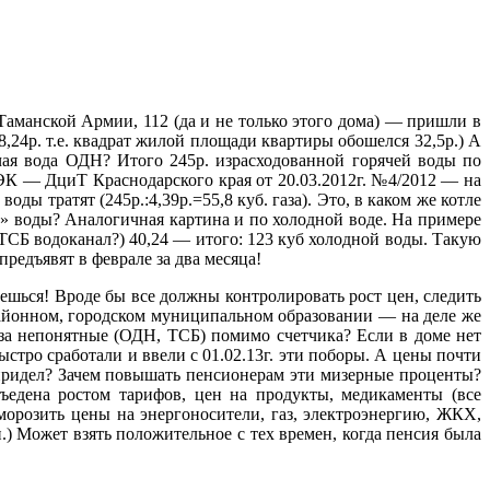
аманской Армии, 112 (да и не только этого дома) — пришли в
,24р. т.е. квадрат жилой площади квартиры обошелся 32,5р.) А
чая вода ОДН? Итого 245р. израсходованной горячей воды по
РЭК — ДциТ Краснодарского края от 20.03.2012г. №4/2012 — на
оды тратят (245р.:4,39р.=55,8 куб. газа). Это, в каком же котле
ой» воды? Аналогичная картина и по холодной воде.
На примере
(ТСБ водоканал?) 40,24 — итого: 123 куб холодной воды. Такую
предъявят в феврале за два месяца!
шься! Вроде бы все должны контролировать рост цен, следить
 районном, городском муниципальном образовании — на деле же
 за непонятные (ОДН, ТСБ) помимо счетчика? Если в доме нет
стро сработали и ввели с 01.02.13г. эти поборы. А цены почти
е придел? Зачем повышать пенсионерам эти мизерные проценты?
съедена ростом тарифов, цен на продукты, медикаменты (все
морозить цены на энергоносители, газ, электроэнергию, ЖКХ,
оп.) Может взять положительное с тех времен, когда пенсия была