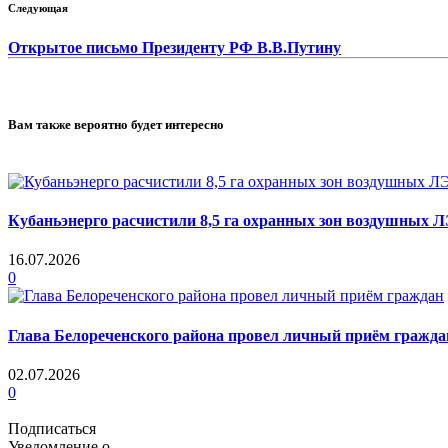
Следующая
Открытое письмо Президенту РФ В.В.Путину
Вам также вероятно будет интересно
Кубаньэнерго расчистили 8,5 га охранных зон воздушных 
16.07.2026
0
Глава Белореченского района провел личный приём гражда
02.07.2026
0
Подписаться
Уведомление о