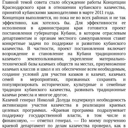
Главной темой совета стало обсуждение работы Концепции
Краснодарского края в отношении кубанского казачества,
принятой кубанскими законодателями в марте 2011 года.
Концепция выполняется, но пока не во всех районах и не так
эффективно, как хотелось бы.
Для эффективности ее
исполнения в администрации края готовится проект
постановления губернатора Кубани, в котором отраслевым
департаментам и органам местного самоуправления ставят
конкретные задачи по поддержке и развитию кубанского
казачества. В частности, проект постановления включает
возрождение и становление на Кубани традиционного
казачьего землепользования, укрепление материально-
технической базы казачьих обществ на местах, приумножение
казачьих классов и школ и их обеспечение всем необходимым,
создание условий для участия казаков и казачат, казачьих
семей в мероприятиях, призванных сохранять и
популяризировать исторические, культурные и семейные
традиции кубанского казачества, развивать традиционные
казачьи ремесла и многое другое.
Казачий генерал Николай Долуда подчеркнул необходимость
активизации участия казачества в реализации краевых
целевых программах. «Краевая программа подразумевает
поддержку государственной власти, в том числе и
финансовую, — отметил генерал. — По моему поручению
краевой департамент по делам казачества проверил, как в