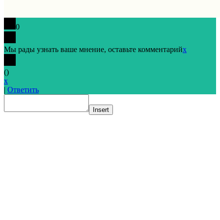
0
Мы рады узнать ваше мнение, оставьте комментарий
x
(
)
x
|
Ответить
Insert