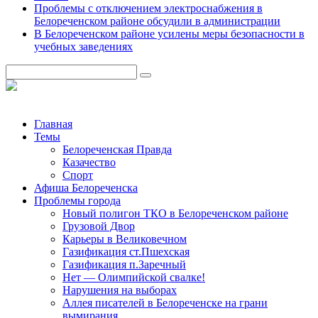
Проблемы с отключением электроснабжения в
Белореченском районе обсудили в администрации
В Белореченском районе усилены меры безопасности в
учебных заведениях
Главная
Темы
Белореченская Правда
Казачество
Спорт
Афиша Белореченска
Проблемы города
Новый полигон ТКО в Белореченском районе
Грузовой Двор
Карьеры в Великовечном
Газификация ст.Пшехская
Газификация п.Заречный
Нет — Олимпийской свалке!
Нарушения на выборах
Аллея писателей в Белореченске на грани
вымирания