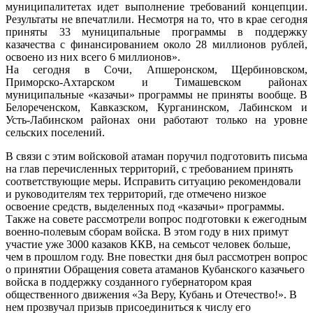
муниципалитетах идет выполнение требований концепции.
Результаты не впечатлили. Несмотря на то, что в крае сегодня
приняты 33 муниципальные программы в поддержку
казачества с финансированием около 28 миллионов рублей,
освоено из них всего 6 миллионов».
На сегодня в Сочи, Апшеронском, Щербиновском,
Приморско-Ахтарском и Тимашевском районах
муниципальные «казачьи» программы не приняты вообще. В
Белореченском, Кавказском, Курганинском, Лабинском и
Усть-Лабинском районах они работают только на уровне
сельских поселений.
В связи с этим войсковой атаман поручил подготовить письма
на глав перечисленных территорий, с требованием принять
соответствующие меры. Исправить ситуацию рекомендовали
и руководителям тех территорий, где отмечено низкое
освоение средств, выделенных под «казачьи» программы.
Также на совете рассмотрели вопрос подготовки к ежегодным
военно-полевым сборам войска. В этом году в них примут
участие уже 3000 казаков ККВ, на семьсот человек больше,
чем в прошлом году. Вне повестки дня был рассмотрен вопрос
о принятии Обращения совета атаманов Кубанского казачьего
войска в поддержку созданного губернатором края
общественного движения «За Веру, Кубань и Отечество!». В
нем прозвучал призыв присоединиться к числу его