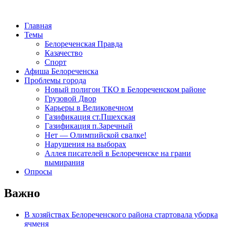
Главная
Темы
Белореченская Правда
Казачество
Спорт
Афиша Белореченска
Проблемы города
Новый полигон ТКО в Белореченском районе
Грузовой Двор
Карьеры в Великовечном
Газификация ст.Пшехская
Газификация п.Заречный
Нет — Олимпийской свалке!
Нарушения на выборах
Аллея писателей в Белореченске на грани
вымирания
Опросы
Важно
В хозяйствах Белореченского района стартовала уборка
ячменя