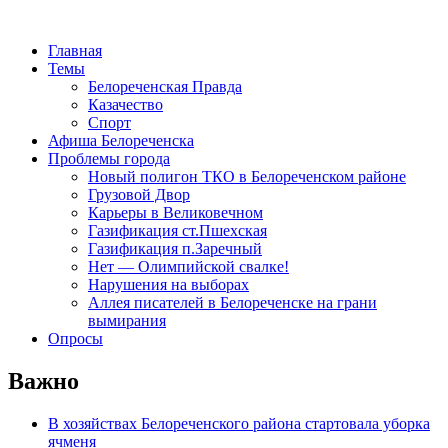
Главная
Темы
Белореченская Правда
Казачество
Спорт
Афиша Белореченска
Проблемы города
Новый полигон ТКО в Белореченском районе
Грузовой Двор
Карьеры в Великовечном
Газификация ст.Пшехская
Газификация п.Заречный
Нет — Олимпийской свалке!
Нарушения на выборах
Аллея писателей в Белореченске на грани
вымирания
Опросы
Важно
В хозяйствах Белореченского района стартовала уборка
ячменя