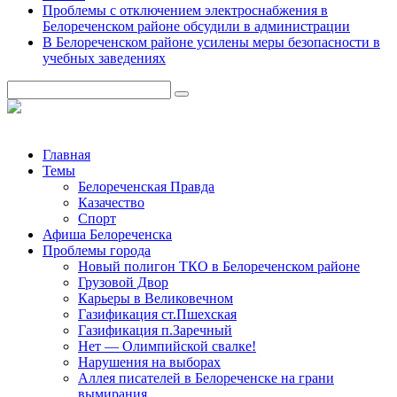
Проблемы с отключением электроснабжения в
Белореченском районе обсудили в администрации
В Белореченском районе усилены меры безопасности в
учебных заведениях
Главная
Темы
Белореченская Правда
Казачество
Спорт
Афиша Белореченска
Проблемы города
Новый полигон ТКО в Белореченском районе
Грузовой Двор
Карьеры в Великовечном
Газификация ст.Пшехская
Газификация п.Заречный
Нет — Олимпийской свалке!
Нарушения на выборах
Аллея писателей в Белореченске на грани
вымирания