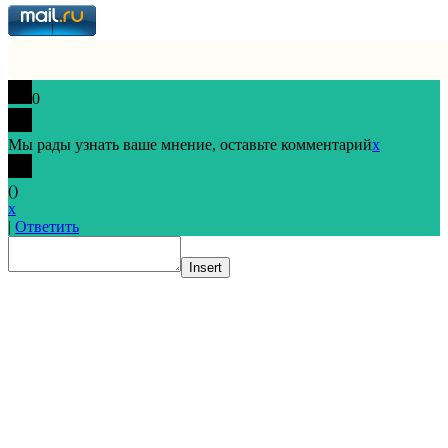
0
Мы рады узнать ваше мнение, оставьте комментарий
x
(
)
x
|
Ответить
Insert